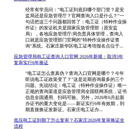
经常有学员问："电工证到底归哪个部门管？是安
监局还是应急管理厅？官网查询入口是什么？"一
句话把这三个问题都回答了：电工证（特种作业操
作证）的发证机关是国家应急管理部（原安监
局），各地应急管理厅/局负责具体管理，查询入
口就是应急管理部门官网的"特种作业操作证查
询"系统。石家庄新华区电工证考培报名点位于...
应急管理局电工证查询入口官网 2026年新规：取消3年
复审实行6年换证
"电工证怎么查真伪？查询入口官网是哪个？今年
听说电工证政策变了？"这是近期咨询最多的三个
问题。先说结论：电工证（特种作业操作证）唯一
正规的查询渠道是应急管理局全国联网系统，证书
信息全国通用、扫码可验。另外，2026年6月起新
办证书的重大变化是——新证实行6年有效期，到
期直接换证发新证。石家庄电工证办...
低压电工证到期了怎么复审？石家庄2026年复审换证全
流程