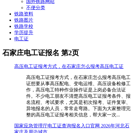
国外铁路网站
不便分类
铁路资料
铁路图片
铁路学校
学历提升
电工证
石家庄电工证报名 第2页
高压电工证报考方式，在石家庄怎么报考高压电工证
高压电工证报考方式，在石家庄怎么报考高压电工
证想要从事高压配电、变电运维、高压设备检修工
作，高压电工特种作业操作证是上岗必备合法证
件。不少电工朋友不清楚高压电工证报考条件、报
名流程、考试要求，尤其是初次报考、证件复审、
异地报名的人员，常常走弯路。下面为大家整理完
整的高压电工证报考相关信息，帮大家一次...
国家应急管理厅电工证查询报名入口官网 2026年河北石
家庄及周边城市