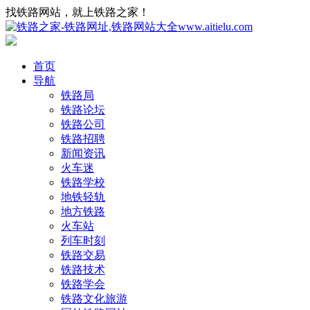
找铁路网站，就上铁路之家！
首页
导航
铁路局
铁路论坛
铁路公司
铁路招聘
新闻资讯
火车迷
铁路学校
地铁轻轨
地方铁路
火车站
列车时刻
铁路交易
铁路技术
铁路学会
铁路文化旅游