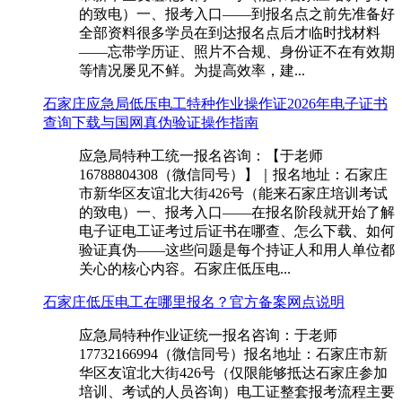
的致电）一、报考入口——到报名点之前先准备好
全部资料很多学员在到达报名点后才临时找材料
——忘带学历证、照片不合规、身份证不在有效期
等情况屡见不鲜。为提高效率，建...
石家庄应急局低压电工特种作业操作证2026年电子证书
查询下载与国网真伪验证操作指南
应急局特种工统一报名咨询：【于老师
16788804308（微信同号）】｜报名地址：石家庄
市新华区友谊北大街426号（能来石家庄培训考试
的致电）一、报考入口——在报名阶段就开始了解
电子证电工证考过后证书在哪查、怎么下载、如何
验证真伪——这些问题是每个持证人和用人单位都
关心的核心内容。石家庄低压电...
石家庄低压电工在哪里报名？官方备案网点说明
应急局特种作业证统一报名咨询：于老师
17732166994（微信同号）报名地址：石家庄市新
华区友谊北大街426号（仅限能够抵达石家庄参加
培训、考试的人员咨询）电工证整套报考流程主要