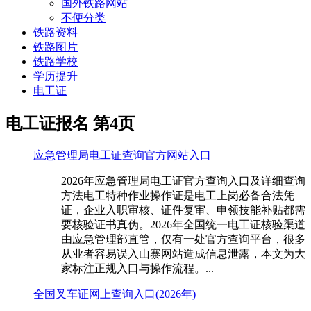
国外铁路网站
不便分类
铁路资料
铁路图片
铁路学校
学历提升
电工证
电工证报名 第4页
应急管理局电工证查询官方网站入口
2026年应急管理局电工证官方查询入口及详细查询
方法电工特种作业操作证是电工上岗必备合法凭
证，企业入职审核、证件复审、申领技能补贴都需
要核验证书真伪。2026年全国统一电工证核验渠道
由应急管理部直管，仅有一处官方查询平台，很多
从业者容易误入山寨网站造成信息泄露，本文为大
家标注正规入口与操作流程。...
全国叉车证网上查询入口(2026年)