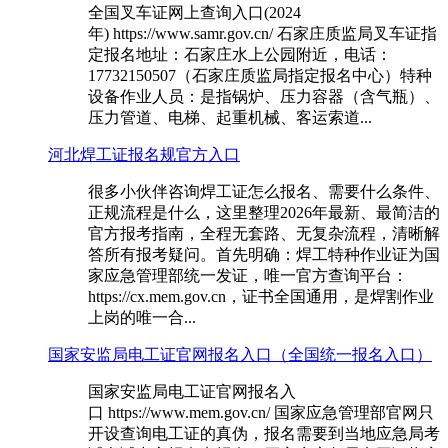
全国叉车证网上查询入口(2024
年) https://www.samr.gov.cn/ 石家庄质监局叉车证指
定报名地址：石家庄水上公园附近，电话：
17732150507（石家庄质监局指定报名中心）特种
设备作业人员：是指锅炉、压力容器（含气瓶）、
压力管道、电梯、起重机械、客运索道...
河北焊工证报名规官方入口
很多小伙伴咨询焊工证怎么报名、需要什么条件、
正规流程是什么，这里整理2026年最新、最简洁的
官方报考指南，全程无套路、无复杂流程，清晰解
答所有报考疑问。首先明确：焊工特种作业证为国
家应急管理部统一发证，唯一官方查询平台：
https://cx.mem.gov.cn，证书全国通用，是焊割作业
上岗的唯一合...
国家安监局电工证官网报名入口（全国统一报名入口）
国家安监局电工证官网报名入
口 https://www.mem.gov.cn/ 国家应急管理部官网只
开设查询电工证的真伪，报名需要到当地应急局考