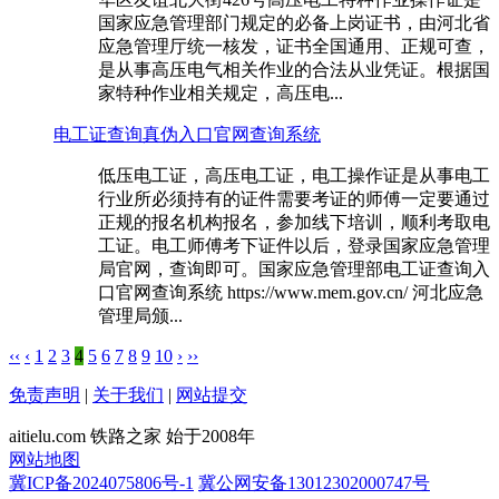
国家应急管理部门规定的必备上岗证书，由河北省
应急管理厅统一核发，证书全国通用、正规可查，
是从事高压电气相关作业的合法从业凭证。根据国
家特种作业相关规定，高压电...
电工证查询真伪入口官网查询系统
低压电工证，高压电工证，电工操作证是从事电工
行业所必须持有的证件需要考证的师傅一定要通过
正规的报名机构报名，参加线下培训，顺利考取电
工证。电工师傅考下证件以后，登录国家应急管理
局官网，查询即可。国家应急管理部电工证查询入
口官网查询系统 https://www.mem.gov.cn/ 河北应急
管理局颁...
‹‹
‹
1
2
3
4
5
6
7
8
9
10
›
››
免责声明
|
关于我们
|
网站提交
aitielu.com 铁路之家 始于2008年
网站地图
冀ICP备2024075806号-1
冀公网安备13012302000747号