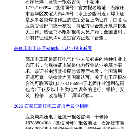
石家庄焊工证统一报名咨询：于老师
17732166994（微信同号）官方报名地址：石家庄
市新华区友谊大街426号（水上公园附近）焊工证
是从事各类焊接作业的法定必备上岗证件，由各地
应急管理部门统一核发，持证方可合规开展焊接相
关工作。该证书不限制报考人员户籍，全国通用，
所有持证信息均可通过官方正规平台查...
高低压电工证区别解析｜从业报考必看
高压电工证是高压电气作业人员必备的特种作业上
岗证书，合规持证上岗是电力行业从业的基本要
求。该证书由河北省应急管理厅核发，全国通用、
正规可查，法律效力受国家认可。关于电工证报名
咨询可联系致电17732166994于老师作业适用范围
包含1千伏及以上各类电气设备的运行、维护、安
装、检修、改造施工、调试试验...
2026 石家庄高压电工证报考最全指南
应急局高压电工证统一报名咨询：于老师
16788804308（微信同号）报名地址：石家庄市新
华区友谊北大街426号高压电工特种作业操作证是