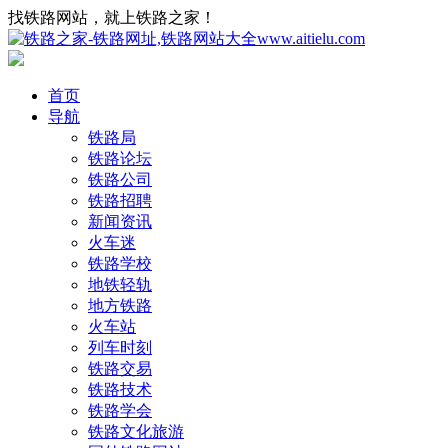
找铁路网站，就上铁路之家！
首页
导航
铁路局
铁路论坛
铁路公司
铁路招聘
新闻资讯
火车迷
铁路学校
地铁轻轨
地方铁路
火车站
列车时刻
铁路交易
铁路技术
铁路学会
铁路文化旅游