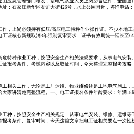
证由应急管理部门核发，是电气从业人员上岗必备证件，全国通
家庄新华区友谊大街426号，水上公园附近，咨询电话：155-12
工工作，上岗必须持有低压/高压电工特种作业操作证。不少本地
电工证核心新规取消3年强制复审要求，证书有效期统一延长至6年，
高危特种作业工种，按照安全生产相关法规要求，从事电气安装
证报考条件、考试内容以及取证时间，今天整理完整报考攻略，新
电工相关工作，无论是工厂运维、物业维修还是工地电气施工，
家讲清楚完整流程。一、电工证报名条件‌年龄要求‌：年满18周
业工种，按照安全生产相关规定，从事电气安装、维修、运维等
报考条件、复审时间，今天这篇文章把电工证相关要点一次性梳理