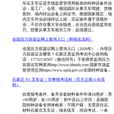
车证叉车证是市场监督管理局核发的特种设备作业
证，是工厂、仓库、物流园区从事叉车驾驶、货物
装卸、场内转运必备上岗证书。根据国家规定，场
内叉车作业必须持证上岗，无证操作属于违规作
业，不仅存在重大安全隐患，企业也会面临监管处
罚。想要从事叉车相关工作，必须通过...
全国压力容器证网上查询入口（附报名流程）
全国压力容器证网上查询入口（2026年），办理压
力容器证去哪里？石家庄质监局考试中心咨询电
话：17732150507（微信同号）于老师质监局压力
容器证官网查询http://www.hbtskh.com 国家市场监
督管理总局https://www.samr.gov.cn/全国特种设备...
石家庄 N1 叉车证｜完整报考流程（官方正规 6 步流
程）
自查报考条件、备齐全套材料条件年满18周岁；男
≤60周岁，女≤55周岁；初中及以上学历；县级医
院特种设备专用体检表；不限户籍，无需居住证。
材料石家庄叉车证，报名练车，培训考试，一条