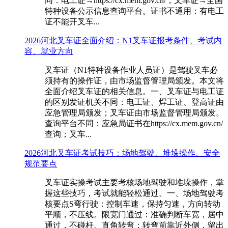
同：电工证→https://cx.mem.gov.cn/；叉车证→全国
特种设备公示信息查询平台。证书不通用：有电工
证不能开叉车...
2026河北叉车证全面介绍：N1叉车证报考条件、考试内
容、就业方向
叉车证（N1特种设备作业人员证）是驾驶叉车必
须持有的操作证，由市场监督管理局颁发。本文将
全面介绍叉车证的相关信息。一、叉车证与电工证
的区别发证机关不同：电工证、焊工证、登高证由
应急管理局颁发；叉车证由市场监督管理局颁发。
查询平台不同：应急局证书在https://cx.mem.gov.cn/
查询；叉车...
2026河北叉车证考试技巧：场地驾驶、堆垛操作、安全
规范要点
叉车证实操考试主要考核场地驾驶和堆垛操作，掌
握这些技巧，考试就能轻松通过。一、场地驾驶考
核要点S弯行驶：控制车速，保持匀速，方向转动
平顺，不压线。限宽门通过：准确判断车宽，居中
通过，不碰杆。直角转弯：转弯前靠近外侧，留出