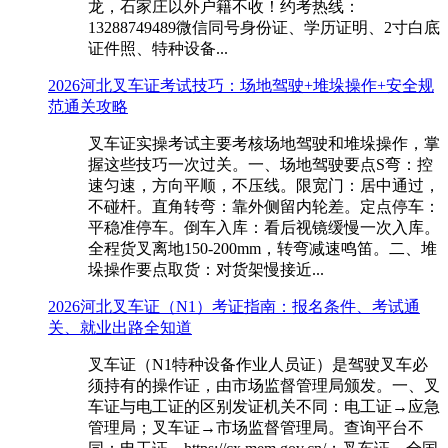
龙，石家庄以外户籍不收！约考热线：
13288749489微信同号身份证、学历证明、2寸白底
证件照、特种设备...
2026河北叉车证考试技巧：场地驾驶+堆垛操作+安全规
范通关攻略
叉车证实操考试主要考核场地驾驶和堆垛操作，掌
握这些技巧一次过关。一、场地驾驶要点S弯：控
速匀速，方向平顺，不压线。限宽门：居中通过，
不碰杆。直角转弯：靠外侧留内轮差。定点停车：
平稳准停车。倒车入库：看后视镜缓慢一次入库。
全程货叉离地150-200mm，转弯减速鸣笛。二、堆
垛操作要点取货：对货架慢接近...
2026河北叉车证（N1）考证指南：报名条件、考试通
关、就业出路全知道
叉车证（N1特种设备作业人员证）是驾驶叉车必
须持有的操作证，由市场监督管理局颁发。一、叉
车证与电工证的区别发证机关不同：电工证→应急
管理局；叉车证→市场监督管理局。查询平台不