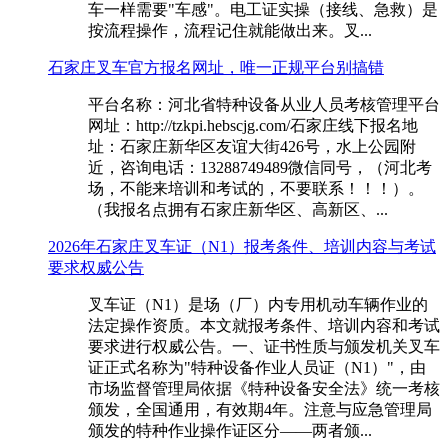
车一样需要"车感"。电工证实操（接线、急救）是
按流程操作，流程记住就能做出来。叉...
石家庄叉车官方报名网址，唯一正规平台别搞错
平台名称：河北省特种设备从业人员考核管理平台
网址：http://tzkpi.hebscjg.com/石家庄线下报名地
址：石家庄新华区友谊大街426号，水上公园附
近，咨询电话：13288749489微信同号，（河北考
场，不能来培训和考试的，不要联系！！！）。
（我报名点拥有石家庄新华区、高新区、...
2026年石家庄叉车证（N1）报考条件、培训内容与考试
要求权威公告
叉车证（N1）是场（厂）内专用机动车辆作业的
法定操作资质。本文就报考条件、培训内容和考试
要求进行权威公告。一、证书性质与颁发机关叉车
证正式名称为"特种设备作业人员证（N1）"，由
市场监督管理局依据《特种设备安全法》统一考核
颁发，全国通用，有效期4年。注意与应急管理局
颁发的特种作业操作证区分——两者颁...