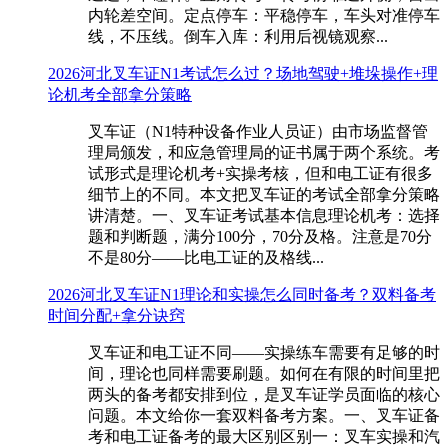
内轮差空间。定点停车：平稳停车，车头对准停车
线，不压线。倒车入库：利用后视镜观察...
2026河北叉车证N1考试怎么过？场地驾驶+堆垛操作+理
论机考全部拿分策略
叉车证（N1特种设备作业人员证）由市场监督管
理局颁发，和应急管理局的证书属于两个系统。考
试形式是理论机考+实操考核，但和电工证有很多
细节上的不同。本文把叉车证的考试全部拿分策略
讲清楚。一、叉车证考试基本信息理论机考：选择
题和判断题，满分100分，70分及格。注意是70分
不是80分——比电工证的及格线...
2026河北叉车证N1理论和实操怎么同时备考？双料备考
时间分配+拿分诀窍
叉车证和电工证不同——实操练车需要有足够的时
间，理论也同样需要刷题。如何在有限的时间里把
两头的备考都安排到位，是叉车证学员面临的核心
问题。本文给你一套双料备考方案。一、叉车证备
考和电工证备考的最大区别区别一：叉车实操和汽