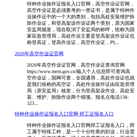
特种作业操作证报名入口官网，高空作业证官网，
高空作业证是必须要考的一类证书，是属于特种作
业操作证中的一个大的类别，包括高处安装维护拆
除作业证，和登高架设作业证两个类别，原为国家
安监局颁发，现在取消了安监局的称呼，统称为国
家应急管理局，高处作业主要是登高架设作业证也
称登高证，登高作业证，高空作业证，约...
2026年高空作业证官网
2026年高空作业证官网，高空作业证查询官网
https://www.mem.gov.cn/输入个人信息即可查询高
空作业证，国网可查，全国通用，高处作业证也就
是我们俗称的高空证，高处作业操作证由应急管理
局（原安监局）核发，分为登高架设作业、高处安
装、维护、拆除作业两个细项。报名点电话138-
323...
特种作业操作证报名入口官网 焊工证报名入口
特种作业操作证报名入口官网焊工证报名入口，焊
工属于特殊工种，是一个十分吃香的职业，行业需