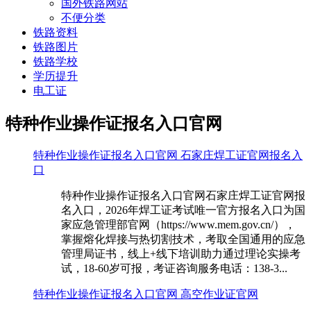
国外铁路网站
不便分类
铁路资料
铁路图片
铁路学校
学历提升
电工证
特种作业操作证报名入口官网
特种作业操作证报名入口官网 石家庄焊工证官网报名入
口
特种作业操作证报名入口官网石家庄焊工证官网报
名入口，2026年焊工证考试唯一官方报名入口为国
家应急管理部官网（https://www.mem.gov.cn/），
掌握熔化焊接与热切割技术，考取全国通用的应急
管理局证书，线上+线下培训助力通过理论实操考
试，18-60岁可报，考证咨询服务电话：138-3...
特种作业操作证报名入口官网 高空作业证官网