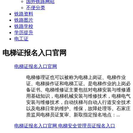
国外铁路网站
不便分类
铁路资料
铁路图片
铁路学校
学历提升
电工证
电梯证报名入口官网
电梯证报名入口官网
电梯修理证也可以被称为电梯上岗证、电梯作业
证、电梯操作证和电梯工证。是电梯作业的上岗必
备证书。电梯维修证主要包括对电梯安装与维修通
用基础知识，电梯机械安装与维修技术，电梯电气
安装与维修技术，自动扶梯与自动人行道安全技术
以及电梯日常的维护、维保，故障处理等。石家庄
质监局电梯员证复审、新取指定报名地点：...
电梯证报名入口官网 电梯安全管理员证报名入口