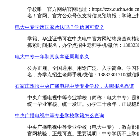
学校唯一官方网站官网地址：https://zzx.o
名！官网、官方公众号仅支持信息预填报；学籍上报
电大中专学历国家承认吗？学信网可查？
学籍、毕业证书可在中央电中官方网站终身查询核
抓紧时间报名，办学点招生老师手机/微信：138323
电大中专一年制真实拿证周期多久
公办正规、全国通用、用途广泛、入学简单、学习
名，办学点招生老师手机/微信：1383230171
石家庄想报中央广播电视中等专业学校，去哪报名靠谱
中央广播电视中等专业学校（简称：电大中专）是
统一毕业审核、统一发证。办学三十余年，正规稳定
中央广播电视中等专业学校学籍怎么查询
中央广播电视中等专业学校（电大中专），教育部
官网核验，正规可查。重要说明：中专学历不上学信网