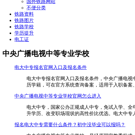
国外铁路网站
不便分类
铁路资料
铁路图片
铁路学校
学历提升
电工证
中央广播电视中等专业学校
电大中专报名官网入口及报名条件
电大中专报名官网入口及报名条件，中央广播电视
历学籍，可在官方系统查询备案，适用于入职备案、
中央广播电视中等专业学校官网怎么进入
电大中专，国家公办正规成人中专，免试入学、全
升学历、改变职场现状的高性价比优选。电大中专人脸识
报名电大中专需要什么条件？初中没毕业可以报吗？