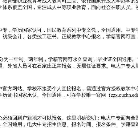
、教育部职业教育与成人教育司主管、依托国家开放大学办学的
体系覆盖全国，专注成人中等职业教育，面向社会在职人员、初高
中专，学历国家认可，国民教育系列中专文凭，全国通用。中专
初级会计、各类技工证书。正规教学中心报名，学籍官网可查，学
。分为一年制、两年制，学籍官网可永久查询，毕业证全国通用
。外省人员可在石家庄正常报名，无居住证要求。电大中专人脸识
中官方网站。学校不接受个人直接报名，需通过官方授权教学中
国家承认、全国通用，可在学校唯一官网（zzx.ouchn.edu.
心必须回到户籍地才可以报名。这里明确说明：电大中专面向全
通用，电大中专招生信息、报名时间、报名条件、学籍查询致电咨询于