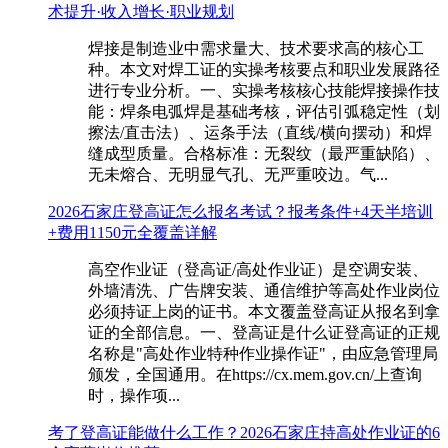
术提升·收入增长·职业规划
焊接是制造业中需求量大、技术要求高的核心工
种。本文对焊工证的实操考核要点和职业发展路径
进行专业分析。一、实操考核核心技能焊接操作技
能：焊条电弧焊是基础考核，评估引弧稳定性（划
擦法/直击法）、运条手法（直线/横向摆动）和焊
缝成型质量。合格标准：无裂纹（最严重缺陷）、
无未熔合、无明显气孔、无严重咬边。气...
2026石家庄登高证怎么报名考试？报考条件+4天半培训
+费用1150元全覆盖详解
高空作业证（登高证/高处作业证）是空调安装、
外墙清洗、广告牌安装、通信维护等高处作业岗位
必须持证上岗的证书。本文覆盖登高证从报名到拿
证的全部信息。一、登高证是什么证登高证的正规
名称是"高处作业特种作业操作证"，由应急管理局
颁发，全国通用。在https://cx.mem.gov.cn/上查询
时，操作项...
考了登高证能做什么工作？2026石家庄持高处作业证的6