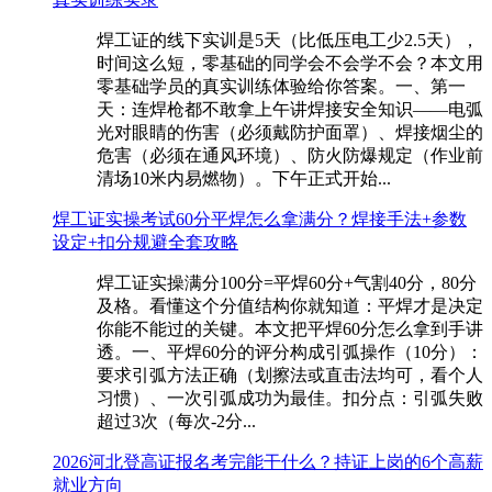
焊工证的线下实训是5天（比低压电工少2.5天），
时间这么短，零基础的同学会不会学不会？本文用
零基础学员的真实训练体验给你答案。一、第一
天：连焊枪都不敢拿上午讲焊接安全知识——电弧
光对眼睛的伤害（必须戴防护面罩）、焊接烟尘的
危害（必须在通风环境）、防火防爆规定（作业前
清场10米内易燃物）。下午正式开始...
焊工证实操考试60分平焊怎么拿满分？焊接手法+参数
设定+扣分规避全套攻略
焊工证实操满分100分=平焊60分+气割40分，80分
及格。看懂这个分值结构你就知道：平焊才是决定
你能不能过的关键。本文把平焊60分怎么拿到手讲
透。一、平焊60分的评分构成引弧操作（10分）：
要求引弧方法正确（划擦法或直击法均可，看个人
习惯）、一次引弧成功为最佳。扣分点：引弧失败
超过3次（每次-2分...
2026河北登高证报名考完能干什么？持证上岗的6个高薪
就业方向