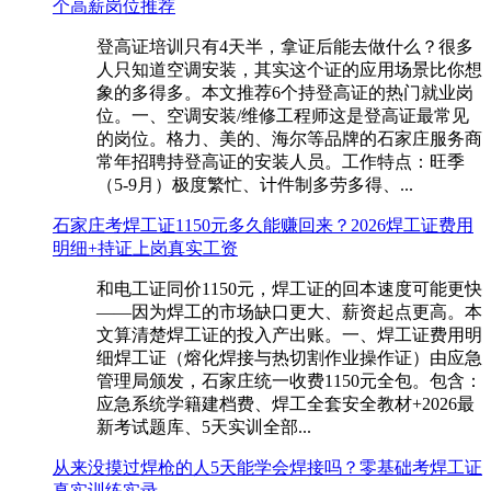
个高薪岗位推荐
登高证培训只有4天半，拿证后能去做什么？很多
人只知道空调安装，其实这个证的应用场景比你想
象的多得多。本文推荐6个持登高证的热门就业岗
位。一、空调安装/维修工程师这是登高证最常见
的岗位。格力、美的、海尔等品牌的石家庄服务商
常年招聘持登高证的安装人员。工作特点：旺季
（5-9月）极度繁忙、计件制多劳多得、...
石家庄考焊工证1150元多久能赚回来？2026焊工证费用
明细+持证上岗真实工资
和电工证同价1150元，焊工证的回本速度可能更快
——因为焊工的市场缺口更大、薪资起点更高。本
文算清楚焊工证的投入产出账。一、焊工证费用明
细焊工证（熔化焊接与热切割作业操作证）由应急
管理局颁发，石家庄统一收费1150元全包。包含：
应急系统学籍建档费、焊工全套安全教材+2026最
新考试题库、5天实训全部...
从来没摸过焊枪的人5天能学会焊接吗？零基础考焊工证
真实训练实录