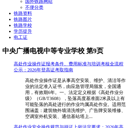
国外铁路网站
不便分类
铁路资料
铁路图片
铁路学校
学历提升
电工证
中央广播电视中等专业学校 第9页
高处作业操作证报考条件、费用标准与培训考核全流程
公示：2026年登高证考取指南
高处作业操作证是从事高空安装、维护、清洁等作
业的法定准入证书，由应急管理局颁发，全国通
用，有效期6年。一、法定定义根据《高处作业分
级》（GB/T3608），坠落高度基准面2米及以上有
可能坠落的高处进行的作业均属高处作业。适用范
围涵盖：建筑物外墙清洗维护、广告牌安装维修、
空调室外机安装、通信基站塔上...
高处作业安全操作规范与持证上岗法定要求：2026年高