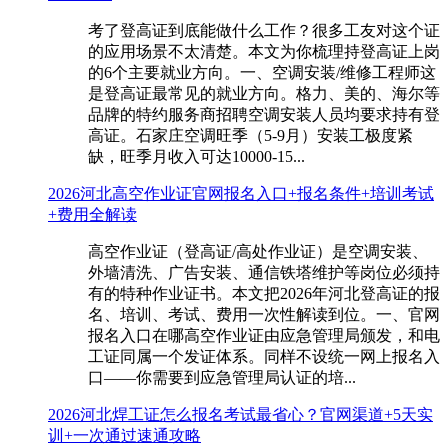
考了登高证到底能做什么工作？很多工友对这个证
的应用场景不太清楚。本文为你梳理持登高证上岗
的6个主要就业方向。一、空调安装/维修工程师这
是登高证最常见的就业方向。格力、美的、海尔等
品牌的特约服务商招聘空调安装人员均要求持有登
高证。石家庄空调旺季（5-9月）安装工极度紧
缺，旺季月收入可达10000-15...
2026河北高空作业证官网报名入口+报名条件+培训考试
+费用全解读
高空作业证（登高证/高处作业证）是空调安装、
外墙清洗、广告安装、通信铁塔维护等岗位必须持
有的特种作业证书。本文把2026年河北登高证的报
名、培训、考试、费用一次性解读到位。一、官网
报名入口在哪高空作业证由应急管理局颁发，和电
工证同属一个发证体系。同样不设统一网上报名入
口——你需要到应急管理局认证的培...
2026河北焊工证怎么报名考试最省心？官网渠道+5天实
训+一次通过速通攻略