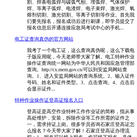
割、焊条电弧焊与碳弧气刨、埋弧焊、气体保护
焊、等离子弧焊、电渣焊、电子束焊、激光焊、氧
熔剂切割、激光切割、等离子切割等作业。首先我
们要先报名，报名成功后进行刷课，即学员提交了
报名信息后开通连接应急局考试中心的手机...
电工证查询真伪的官方网站
我考了一个电工证，这么查询真伪呢，这么下载电
子版应用呢，今天老师带大家了解。电工特种作业
操作证查询统一网站为中华人民共和国应急管理部
查询。http://cx.mem.gov.cn/可以到安监局网站查
询。1、进入安监局网站的查询系统。2、输入证件
号码、姓名和证件类型。3、点击查询。4、点击后
会显示证件...
特种作业操作证登高证报名入口
登高证是高空作业特种工作作业证的简称，指从事
高处维护，安装，拆除作业等工作所需的证件之
一，需求持证上岗。很多学员咨询石家庄登高证怎
么报名？今天带大家了解！石家庄登高证办理流