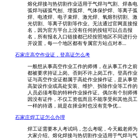
熔化焊接与热切割作业适用于气焊与气割、焊条电
弧焊与碳弧气刨、埋弧焊、气体保护焊、等离子弧
焊、电渣焊、电子束焊、激光焊、氧熔剂切割、激
光切割、等离子切割等作业。无法通过官网直接报
名，因为官方平台上没有任何的按钮可以点击报
名，所有报名入口链接都已经按照地区不同进行分
开设置，每一个地区都有专属官方站点对本...
石家庄高空作业证，登高证怎么考
一般想从事高空作业工作的师傅，在从事工作之前
都被要求持证上岗。否则不许上岗工作。登高作业
证与高空作业证都属于高处作业操作证，是从事登
高架设作业或高处安装、维护、拆除作业等工作的
人员必须考取的特种作业操作证。偶尔有个别师傅
因没有证件，不仅工资低而且不能享受和其他员工
一样的待遇，就是在择业时也没有竞争优...
石家庄焊工证怎么办理
焊工证需要本人考试吗，怎么考呢，今天戴老师为
大家介绍。熔化焊接与热切割作业适用于气焊与气