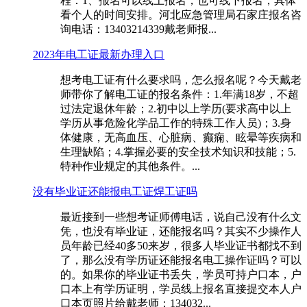
程：1、报名可以线上报名，也可线下报名，具体
看个人的时间安排。河北应急管理局石家庄报名咨
询电话：13403214339戴老师报...
2023年电工证最新办理入口
想考电工证有什么要求吗，怎么报名呢？今天戴老
师带你了解电工证的报名条件：1.年满18岁，不超
过法定退休年龄；2.初中以上学历(要求高中以上
学历从事危险化学品工作的特殊工作人员)；3.身
体健康，无高血压、心脏病、癫痫、眩晕等疾病和
生理缺陷；4.掌握必要的安全技术知识和技能；5.
特种作业规定的其他条件。...
没有毕业证还能报电工证焊工证吗
最近接到一些想考证师傅电话，说自己没有什么文
凭，也没有毕业证，还能报名吗？其实不少操作人
员年龄已经40多50来岁，很多人毕业证书都找不到
了，那么没有学历证还能报名电工操作证吗？可以
的。如果你的毕业证书丢失，学员可持户口本，户
口本上有学历证明，学员线上报名直接提交本人户
口本页照片给戴老师：134032...