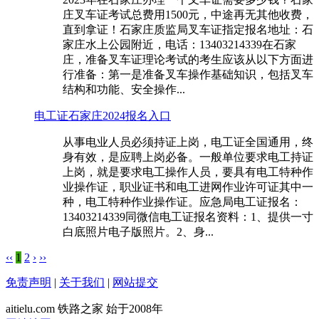
庄叉车证考试总费用1500元，中途再无其他收费，
直到拿证！石家庄质监局叉车证指定报名地址：石
家庄水上公园附近，电话：13403214339在石家
庄，准备叉车证理论考试的考生应该从以下方面进
行准备：第一是准备叉车操作基础知识，包括叉车
结构和功能、安全操作...
电工证石家庄2024报名入口
从事电业人员必须持证上岗，电工证全国通用，终
身有效，是应聘上岗必备。一般单位要求电工持证
上岗，就是要求电工操作人员，要具有电工特种作
业操作证，职业证书和电工进网作业许可证其中一
种，电工特种作业操作证。应急局电工证报名：
13403214339同微信电工证报名资料：1、提供一寸
白底照片电子版照片。2、身...
‹‹
1
2
›
››
免责声明
|
关于我们
|
网站提交
aitielu.com 铁路之家 始于2008年