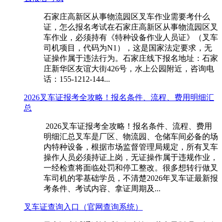
石家庄高新区从事物流园区叉车作业需要考什么
证，怎么报名考试在石家庄高新区从事物流园区叉
车作业，‌必须持有《特种设备作业人员证》（叉车
司机项目，代码为N1）‌，这是国家法定要求，无
证操作属于违法行为‌。石家庄线下报名地址：石家
庄新华区友谊大街426号，水上公园附近，咨询电
话：155-1212-144...
2026叉车证报考全攻略！报名条件、流程、费用明细汇
总
2026叉车证报考全攻略！报名条件、流程、费用
明细汇总叉车是厂区、物流园、仓储车间必备的场
内特种设备，根据市场监督管理局规定，所有叉车
操作人员必须持证上岗，无证操作属于违规作业，
一经检查将面临处罚和停工整改。很多想转行做叉
车司机的零基础学员，不清楚2026年叉车证最新报
考条件、考试内容、拿证周期及...
叉车证查询入口（官网查询系统）