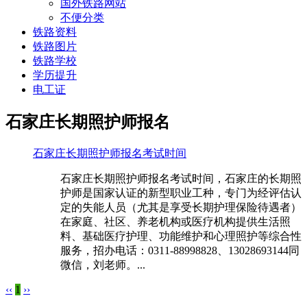
国外铁路网站
不便分类
铁路资料
铁路图片
铁路学校
学历提升
电工证
石家庄长期照护师报名
石家庄长期照护师报名考试时间
石家庄长期照护师报名考试时间，石家庄的长期照
护师是国家认证的新型职业工种，专门为经评估认
定的失能人员（尤其是享受长期护理保险待遇者）
在家庭、社区、养老机构或医疗机构提供生活照
料、基础医疗护理、功能维护和心理照护等综合性
服务，招办电话：0311-88998828、13028693144同
微信，刘老师。...
‹‹
1
››