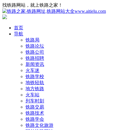
找铁路网站，就上铁路之家！
首页
导航
铁路局
铁路论坛
铁路公司
铁路招聘
新闻资讯
火车迷
铁路学校
地铁轻轨
地方铁路
火车站
列车时刻
铁路交易
铁路技术
铁路学会
铁路文化旅游