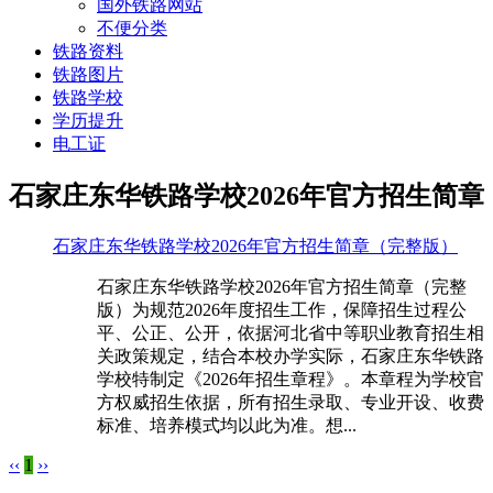
国外铁路网站
不便分类
铁路资料
铁路图片
铁路学校
学历提升
电工证
石家庄东华铁路学校2026年官方招生简章
石家庄东华铁路学校2026年官方招生简章（完整版）
石家庄东华铁路学校2026年官方招生简章（完整
版）为规范2026年度招生工作，保障招生过程公
平、公正、公开，依据河北省中等职业教育招生相
关政策规定，结合本校办学实际，石家庄东华铁路
学校特制定《2026年招生章程》。本章程为学校官
方权威招生依据，所有招生录取、专业开设、收费
标准、培养模式均以此为准。想...
‹‹
1
››