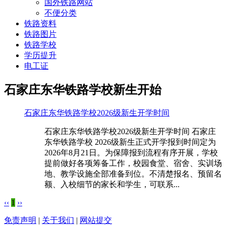
国外铁路网站
不便分类
铁路资料
铁路图片
铁路学校
学历提升
电工证
石家庄东华铁路学校新生开始
石家庄东华铁路学校2026级新生开学时间
石家庄东华铁路学校2026级新生开学时间 石家庄
东华铁路学校 2026级新生正式开学报到时间定为
2026年8月21日。为保障报到流程有序开展，学校
提前做好各项筹备工作，校园食堂、宿舍、实训场
地、教学设施全部准备到位。不清楚报名、预留名
额、入校细节的家长和学生，可联系...
‹‹
1
››
免责声明
|
关于我们
|
网站提交