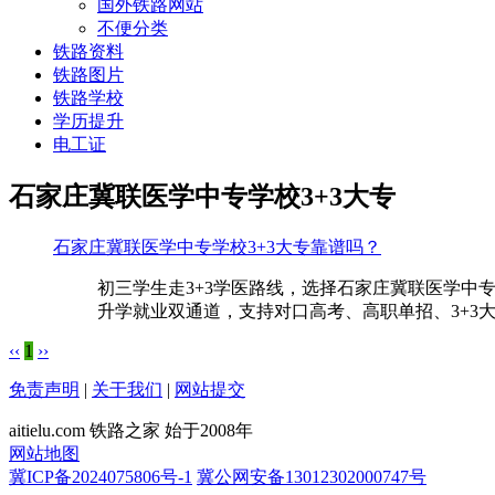
国外铁路网站
不便分类
铁路资料
铁路图片
铁路学校
学历提升
电工证
石家庄冀联医学中专学校3+3大专
石家庄冀联医学中专学校3+3大专靠谱吗？
初三学生走3+3学医路线，选择石家庄冀联医学
升学就业双通道，支持对口高考、高职单招、3+3
‹‹
1
››
免责声明
|
关于我们
|
网站提交
aitielu.com 铁路之家 始于2008年
网站地图
冀ICP备2024075806号-1
冀公网安备13012302000747号