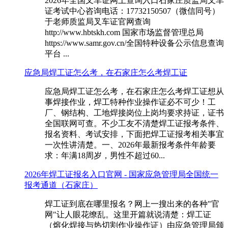
2026年全国叉车证网上查询入口石家庄质监局叉车
证考试中心咨询电话：17732150507（微信同号）
于老师质监局叉车证官网查询
http://www.hbtskh.com 国家市场监督管理总局
https://www.samr.gov.cn/全国特种设备公示信息查询
平台 ...
应急局焊工证怎么考，在石家庄怎么考焊工证
应急局焊工证怎么考，在石家庄怎么考焊工证想从
事焊接作业，焊工特种作业操作证必不可少！工
厂、钢结构、工地焊接岗位上岗均要求持证，证书
全国联网可查。不少工友不清楚焊工证报考条件、
报名资料、考试安排，下面把焊工证报考相关事宜
一次性讲清楚。一、2026年最新报考条件‌年龄要
求‌：年满18周岁，男性不超过60...
2026年焊工证报名入口官网 - 国家应急管理局全国统一
报考通道（石家庄）
焊工证到底在哪里报名？网上一搜出来的各种"官
网"让人眼花缭乱。这里开篇就说清楚：焊工证
（熔化焊接与热切割作业操作证）由应急管理局颁