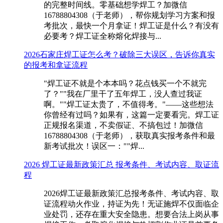
的完整时间线。零基础想学焊工？加微信
16788804308（于老师），帮你规划学习方案和报
考批次，最快一个月拿证！焊工证是什么？有没有
必要考？焊工证全称熔化焊接与...
2026石家庄焊工证怎么考？破除三大误区，告诉你真实
的报考和拿证流程
"焊工证不就是个本本吗？花点钱买一个不就完
了？""我在厂里干了五年焊工，没人查过我证
啊。""焊工证太贵了，不值得考。"——这些想法
你曾经有过吗？如果有，这篇一定要看完。焊工证
正规报名渠道，不卖假证、不搞包过！加微信
16788804308（于老师），获取真实报考条件和最
新考试批次！误区一：""焊...
2026 焊工证最新政策汇总 报考条件、考试内容、取证流
程
2026焊工证最新政策汇总报考条件、考试内容、取
证流程动火作业，持证为先！无证施焊不仅面临企
业处罚，还存在重大安全隐患。想要合法上岗从事