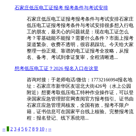
石家庄低压电工证报考 报考条件与考试安排
石家庄低压电工证报考报考条件与考试安排石家庄
低压电工证报考报考条件与考试安排很多想入行电
工的朋友，最关心的问题就是：现在电工证怎么
考？零基础能不能报？需要什么条件？市面上报考
渠道繁杂、收费不透明，很容易踩坑。今天给大家
整理一份正规、靠谱的电工证报考全攻略，从报
名、备考、考试到拿证复审，全程清晰透...
想考低压电工证？2026 报名入口在这里
咨询对接：于老师电话/微信：17732166994报名地
址：石家庄市新华区友谊北大街426号（水上公园
附近）想要考取低压电工特种作业操作证，可以登
录国家应急管理部官网查阅官方报考指引。证书由
石家庄应急管理局核发，全国有效，报考不限户
籍，证书信息可在国家平台线上核验。完整报考流
程：报名登记、线下系统培...
‹‹
1
2
3
4
5
6
7
8
9
10
›
››