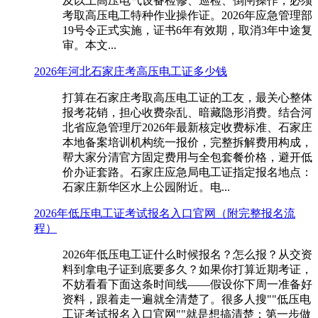
及以上高压电气设备检修、巡检、倒闸操作，必须
考取高压电工特种作业操作证。2026年应急管理部
19号令正式实施，证书6年有效期，取消3年中途复
审。本文...
2026年河北石家庄考高压电工证多少钱
打算在石家庄考取高压电工证的工友，最关心整体
报考花销，担心收费杂乱、暗藏隐形消费。结合河
北省应急管理厅2026年最新核定收费标准、石家庄
本地备案培训机构统一报价，完整拆解费用构成，
帮大家分清官方固定费用与全包套餐价格，避开低
价办证套路。石家庄应急局电工证指定报名地点：
石家庄新华区水上公园附近。电...
2026年低压电工证考试报名入口官网（附完整报名流
程）
2026年低压电工证什么时候报名？怎么报？从交资
料到拿电子证到底要多久？如果你打算近期考证，
不妨看看下面这条时间线——假设你下周一准备好
资料，跟着走一遍就全清楚了。很多人搜""低压电
工证考试报名入口官网""就是想搞清楚：第一步做