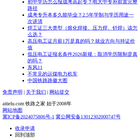
初中学历怎么报成考高起专？电大中专补前置完整
路径
成考专升本多久能毕业？2.5年学制与学历用途一
次讲清
焊工证三大类型（熔化焊接、压力焊、钎焊）该怎
么选？
高压电工证月薪1万是真的吗？就业方向与持证价
值
低压电工证报名条件2026新规：取消学历限制是真
的吗？
东风11
不常见的运煤电力机车
中国铁路路徽大图
免责声明
|
关于我们
|
网站提交
aitielu.com 铁路之家 始于2008年
网站地图
冀ICP备2024075806号-1
冀公网安备13012302000747号
收录申请
回到顶部