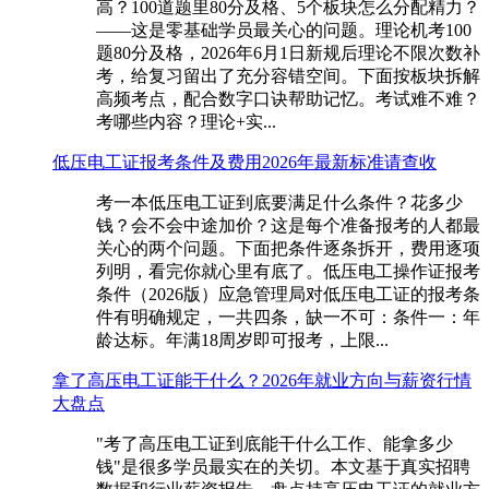
高？100道题里80分及格、5个板块怎么分配精力？
——这是零基础学员最关心的问题。理论机考100
题80分及格，2026年6月1日新规后理论不限次数补
考，给复习留出了充分容错空间。下面按板块拆解
高频考点，配合数字口诀帮助记忆。考试难不难？
考哪些内容？理论+实...
低压电工证报考条件及费用2026年最新标准请查收
考一本低压电工证到底要满足什么条件？花多少
钱？会不会中途加价？这是每个准备报考的人都最
关心的两个问题。下面把条件逐条拆开，费用逐项
列明，看完你就心里有底了。低压电工操作证报考
条件（2026版）应急管理局对低压电工证的报考条
件有明确规定，一共四条，缺一不可：条件一：年
龄达标。年满18周岁即可报考，上限...
拿了高压电工证能干什么？2026年就业方向与薪资行情
大盘点
"考了高压电工证到底能干什么工作、能拿多少
钱"是很多学员最实在的关切。本文基于真实招聘