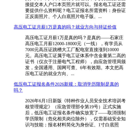
接提交本人户口本页照片就可以。报名电工证还需
要提供什么资料呢？电工证报名所需资料：身份证
正反面照片、个人白底照片电子版、...
高压电工证月薪1万是真的吗？就业方向与持证价值
高压电工证月薪1万是真的吗？是真的——石家庄
高压电工月薪12000-18000元（一线），有学员从
7000元高压证跳槽大工厂配电室直接涨到10000
元。高压电工证属于电工证体系中含金量第二高的
证书（仅次于注册电气工程师），由应急管理局颁
发，全国通用、国网可查、6年有效期。本文把高
压电工证的就业方向、...
低压电工证报名条件2026新规：取消学历限制是真的
吗？
2026年6月1日新版《特种作业人员安全技术培训考
核管理规定》（应急管理部令第19号）正式实施
后，低压电工证报名条件确实放宽了——取消强制
学历限制（危化相关岗位除外），仅需基础安全知
识与技能；报名材料简化为身份证、1寸白底照