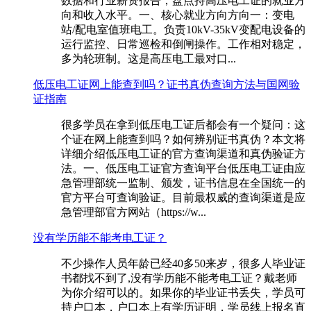
数据和行业薪资报告，盘点持高压电工证的就业方
向和收入水平。一、核心就业方向方向一：变电
站/配电室值班电工。负责10kV-35kV变配电设备的
运行监控、日常巡检和倒闸操作。工作相对稳定，
多为轮班制。这是高压电工最对口...
低压电工证网上能查到吗？证书真伪查询方法与国网验
证指南
很多学员在拿到低压电工证后都会有一个疑问：这
个证在网上能查到吗？如何辨别证书真伪？本文将
详细介绍低压电工证的官方查询渠道和真伪验证方
法。一、低压电工证官方查询平台低压电工证由应
急管理部统一监制、颁发，证书信息在全国统一的
官方平台可查询验证。目前最权威的查询渠道是应
急管理部官方网站（https://w...
没有学历能不能考电工证？
不少操作人员年龄已经40多50来岁，很多人毕业证
书都找不到了,没有学历能不能考电工证？戴老师
为你介绍可以的。如果你的毕业证书丢失，学员可
持户口本，户口本上有学历证明，学员线上报名直