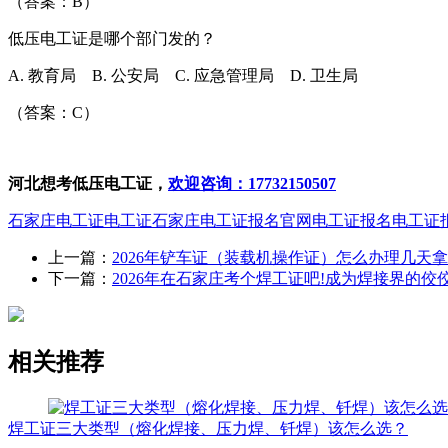
（答案：B）
低压电工证是哪个部门发的？
A. 教育局 B. 公安局 C. 应急管理局 D. 卫生局
（答案：C）
河北想考低压电工证，
欢迎咨询：17732150507
石家庄电工证
电工证
石家庄电工证报名官网
电工证报名
电工证
上一篇：
2026年铲车证（装载机操作证）怎么办理几天
下一篇：
2026年在石家庄考个焊工证吧!成为焊接界的佼
相关推荐
焊工证三大类型（熔化焊接、压力焊、钎焊）该怎么选？