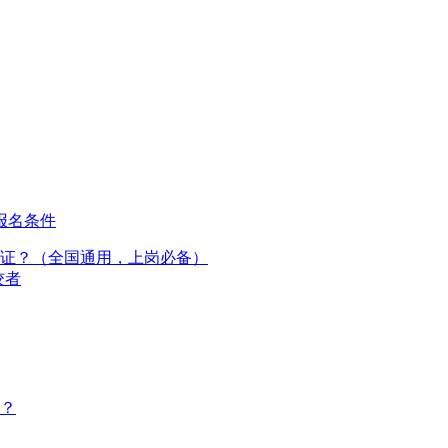
报名条件
拿证？（全国通用，上岗必备）
佼者