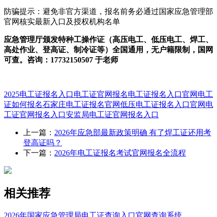
‌防骗提示‌：避免非官方渠道，报名前务必通过国家应急管理部
官网核实最新入口及授权机构名单
应急管理厅颁发特种工操作证（高压电工、低压电工、焊工、
高处作业、登高证、制冷证等）全国通用，无户籍限制，国网
可查。咨询：17732150507 于老师
2025电工证报名入口
电工证官网报名
电工证报名入口官网
电工
证如何报名
石家庄电工证报名官网
低压电工证报名入口官网
电
工证官网报名入口
安监局电工证官网报名入口
上一篇：
2026年应急部最新政策明确 有了焊工证还用考
登高证吗？
下一篇：
2026年电工证报名考试官网报名全流程
相关推荐
2026年国家应急管理局电工证查询入口官网查询系统