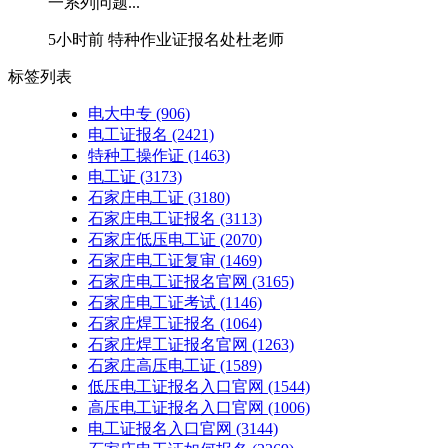
一系列问题...
5小时前
特种作业证报名处杜老师
标签列表
电大中专
(906)
电工证报名
(2421)
特种工操作证
(1463)
电工证
(3173)
石家庄电工证
(3180)
石家庄电工证报名
(3113)
石家庄低压电工证
(2070)
石家庄电工证复审
(1469)
石家庄电工证报名官网
(3165)
石家庄电工证考试
(1146)
石家庄焊工证报名
(1064)
石家庄焊工证报名官网
(1263)
石家庄高压电工证
(1589)
低压电工证报名入口官网
(1544)
高压电工证报名入口官网
(1006)
电工证报名入口官网
(3144)