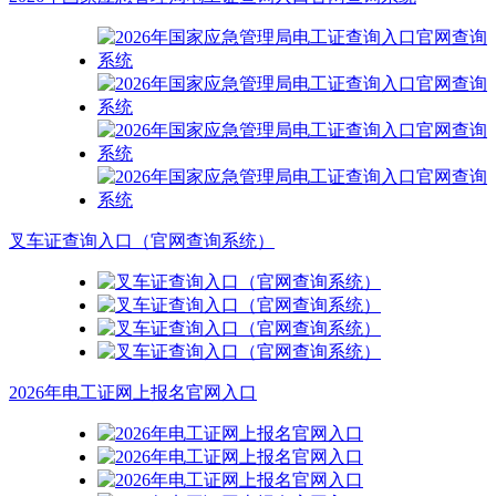
叉车证查询入口（官网查询系统）
2026年电工证网上报名官网入口