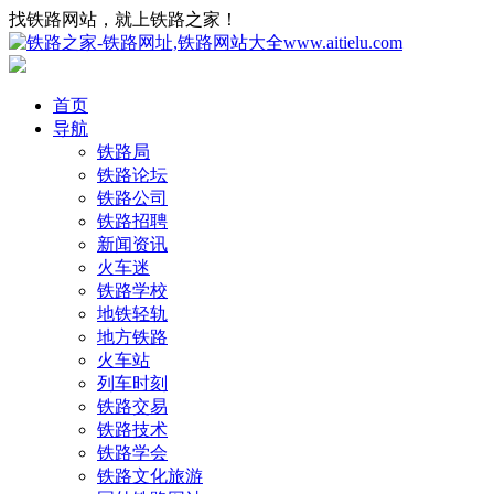
找铁路网站，就上铁路之家！
首页
导航
铁路局
铁路论坛
铁路公司
铁路招聘
新闻资讯
火车迷
铁路学校
地铁轻轨
地方铁路
火车站
列车时刻
铁路交易
铁路技术
铁路学会
铁路文化旅游