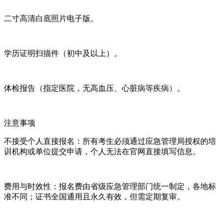
二寸高清白底照片电子版。‌
学历证明扫描件（初中及以上）。‌
体检报告（指定医院，无高血压、心脏病等疾病）。‌
注意事项
‌不接受个人直接报名‌：所有考生必须通过应急管理局授权的培
训机构或单位提交申请，个人无法在官网直接填写信息。‌
‌费用与时效性‌：报名费由省级应急管理部门统一制定，各地标
准不同；证书全国通用且永久有效，但需定期复审。‌