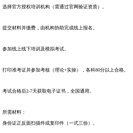
选择官方授权培训机构（需通过官网验证资质）。‌
提交材料并缴费，由机构协助完成线上报名。‌
参加线上线下培训及模拟考试。‌
打印准考证并参加考核（理论+实操），各科80分以上合格。‌
考试合格后2-7天获取电子证书，全国通用。‌
‌所需材料‌：
身份证正反面扫描件或复印件（一式三份）。‌