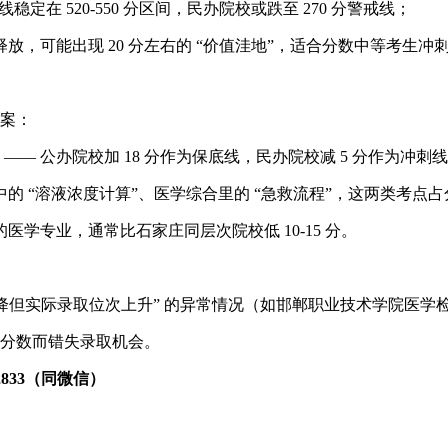
在 520-550 分区间，民办院校或跌至 270 分警戒线；
，可能出现 20 分左右的 “价值洼地”，适合分数中等考生冲
方案：
 —— 公办院校加 18 分作为保底线，民办院校减 5 分作为冲
“溶液浓度计算”、医学综合里的 “急救流程”，这两类考点占分比
学专业，通常比石家庄同层次院校低 10-15 分。
线下降但实际录取位次上升” 的异常情况（如邯郸职业技术学院医学检验
参考分数而错失录取机会。
72833（同微信）