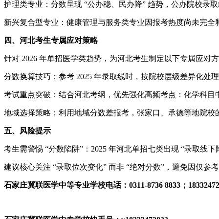
护理类专业：分数呈现 “公办稳、民办降” 趋势，公办院校录取线稳定
新兴复合型专业：健康管理与服务类专业因报考热度尚未完全释放
四、河北考生专属应对策略
针对 2026 年单招医学类趋势，为河北考生制定以下专属应对
分数换算技巧：参考 2025 年录取线时，按院校层级差异化处理
考试重点突破：结合河北考纲，优先强化高频考点：化学科目中的 
地域选择策略：利用地域分数差报考，张家口、承德等地院校的医
五、风险提示
考生需警惕 “分数陷阱”：2025 年河北单招七类出现 “录取
建议核心关注 “录取位次变化” 而非 “绝对分数”，避免因仅
石家庄冀联医学中等专业学校电话：0311-8736 8833；183324