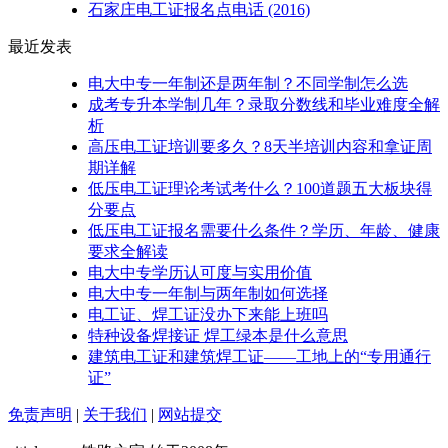
石家庄电工证报名点电话
(2016)
最近发表
电大中专一年制还是两年制？不同学制怎么选
成考专升本学制几年？录取分数线和毕业难度全解
析
高压电工证培训要多久？8天半培训内容和拿证周
期详解
低压电工证理论考试考什么？100道题五大板块得
分要点
低压电工证报名需要什么条件？学历、年龄、健康
要求全解读
电大中专学历认可度与实用价值
电大中专一年制与两年制如何选择
电工证、焊工证没办下来能上班吗
特种设备焊接证 焊工绿本是什么意思
建筑电工证和建筑焊工证——工地上的“专用通行
证”
免责声明
|
关于我们
|
网站提交