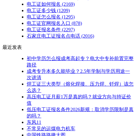
电工证如何报名
(2169)
电工证多少钱
(1209)
电工证怎么报名
(1295)
电工证官网报名入口
(878)
电工证报名条件
(2297)
石家庄电工证报名点电话
(2016)
最近发表
初中学历怎么报成考高起专？电大中专补前置完整
路径
成考专升本多久能毕业？2.5年学制与学历用途一
次讲清
焊工证三大类型（熔化焊接、压力焊、钎焊）该怎
么选？
高压电工证月薪1万是真的吗？就业方向与持证价
值
低压电工证报名条件2026新规：取消学历限制是真
的吗？
东风11
不常见的运煤电力机车
中国铁路路徽大图