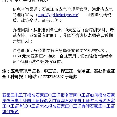
信息查询渠道：石家庄市应急管理局官网、河北省应急
管理厅官网（
https://yjgl.hebei.gov.cn/
），可查询机构资
质、政策变动、证书真伪；
办理周期：从报名到拿证约 10天左右（含培训课时、考
试安排、成绩录入时间），具体可咨询杨老师确认近期
开班计划；
注意事项：务必通过有应急局备案资质的机构报名，
1150 元为石家庄本地统一合规费用，切勿轻信 “免考拿
证”“低价代办” 等虚假宣传。
注：应急管理厅证书：电工证、焊工证、制冷证、高处作业证
全工种可报！ 电话：17732150507 于老师
石家庄电工证报名
石家庄电工证报名官网
电工证如何报名
石家
庄低压电工证
电工证报名入口官网
石家庄电工证怎么报名
石家
庄电工证考试
电工证怎么报名
石家庄电工证办理
石家庄电工证
如何报名