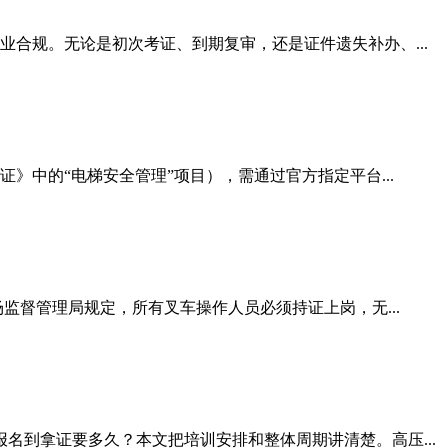
合规。无论是初次考证、到期复审，还是证件遗失补办、...
》中的“电梯安全管理”项目），需通过官方指定平台...
监督管理局规定，所有叉车操作人员必须持证上岗，无...
名到拿证要多久？本文把培训安排和整体周期讲清楚。高压...