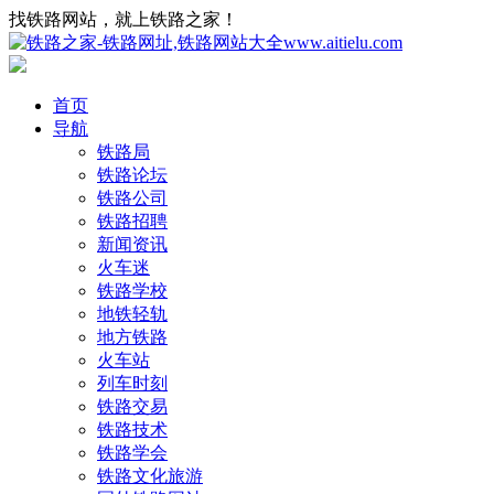
找铁路网站，就上铁路之家！
首页
导航
铁路局
铁路论坛
铁路公司
铁路招聘
新闻资讯
火车迷
铁路学校
地铁轻轨
地方铁路
火车站
列车时刻
铁路交易
铁路技术
铁路学会
铁路文化旅游