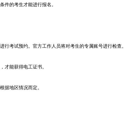
足条件的考生才能进行报名。
法进行考试预约。官方工作人员将对考生的专属账号进行检查。
试，才能获得电工证书。
将根据地区情况而定。