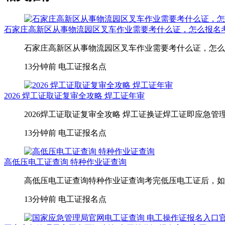
石家庄高新区从事物流园区叉车作业需要考什么证，怎么报名
石家庄高新区从事物流园区叉车作业需要考什么证，怎么报
13分钟前
电工证报名点
2026 焊工证取证复审全攻略 焊工证年审
2026焊工证取证复审全攻略 焊工证换证焊工证即应急管理
13分钟前
电工证报名点
高低压电工证查询 特种作业证查询
高低压电工证查询特种作业证查询考完低压电工证后，如
13分钟前
电工证报名点