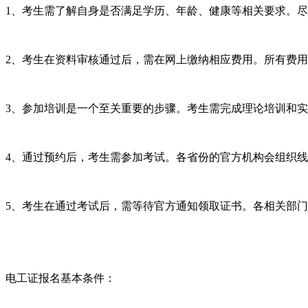
1、考生需了解自身是否满足学历、年龄、健康等相关要求。
2、考生在资料审核通过后，需在网上缴纳相应费用。所有费
3、参加培训是一个至关重要的步骤。考生需完成理论培训和
4、通过预约后，考生需参加考试。各省份的官方机构会组织
5、考生在通过考试后，需等待官方通知领取证书。各相关部
电工证报名基本条件：