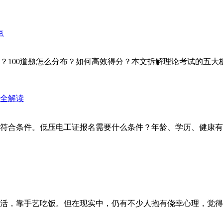
100道题怎么分布？如何高效得分？本文拆解理论考试的五大板
符合条件。低压电工证报名需要什么条件？年龄、学历、健康有
，靠手艺吃饭。但在现实中，仍有不少人抱有侥幸心理，觉得“技