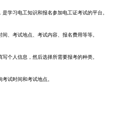
，是学习电工知识和报名参加电工证考试的平台。
时间、考试地点、考试内容、报名费用等等。
填写个人信息，然后选择所需要报考的种类。
询考试时间和考试地点。