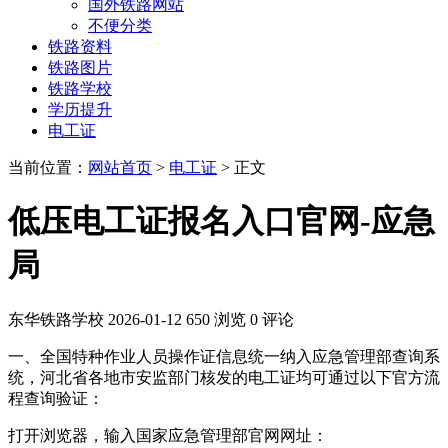
国外铁路网站
不便分类
铁路资料
铁路图片
铁路学校
学历提升
电工证
当前位置：
网站首页
>
电工证
> 正文
低压电工证报名入口官网-应急
局
东华铁路学校
2026-01-12
650 浏览
0 评论
一、全国特种作业人员操作证信息统一纳入应急管理部查询系
统，河北省各地市安监部门核发的电工证均可通过以下官方流
程查询验证：
打开浏览器，输入国家应急管理部官网网址：