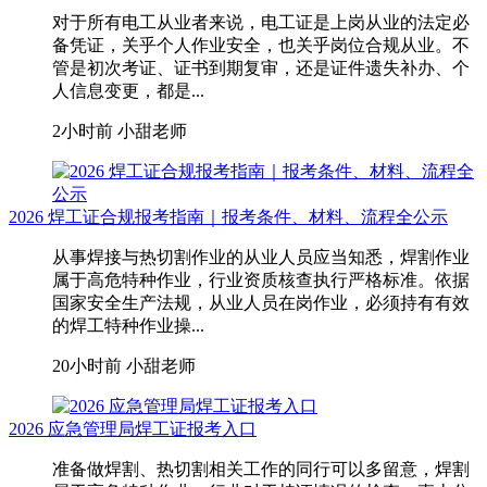
对于所有电工从业者来说，电工证是上岗从业的法定必
备凭证，关乎个人作业安全，也关乎岗位合规从业。不
管是初次考证、证书到期复审，还是证件遗失补办、个
人信息变更，都是...
2小时前
小甜老师
2026 焊工证合规报考指南｜报考条件、材料、流程全公示
从事焊接与热切割作业的从业人员应当知悉，焊割作业
属于高危特种作业，行业资质核查执行严格标准。依据
国家安全生产法规，从业人员在岗作业，必须持有有效
的焊工特种作业操...
20小时前
小甜老师
2026 应急管理局焊工证报考入口
准备做焊割、热切割相关工作的同行可以多留意，焊割