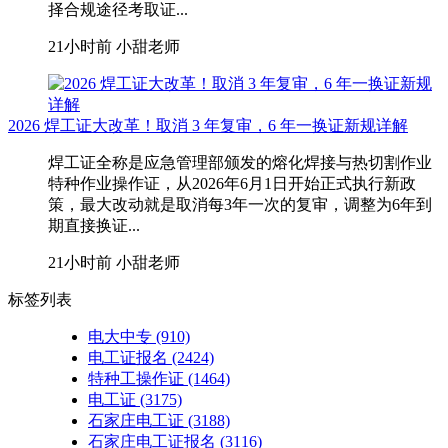
择合规途径考取证...
21小时前
小甜老师
2026 焊工证大改革！取消 3 年复审，6 年一换证新规详解
焊工证全称是应急管理部颁发的熔化焊接与热切割作业
特种作业操作证，从2026年6月1日开始正式执行新政
策，最大改动就是取消每3年一次的复审，调整为6年到
期直接换证...
21小时前
小甜老师
标签列表
电大中专
(910)
电工证报名
(2424)
特种工操作证
(1464)
电工证
(3175)
石家庄电工证
(3188)
石家庄电工证报名
(3116)