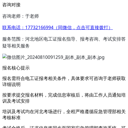
咨询对接
咨询老师：于老师
联系电话：17732166994（同微信，点击可直接拨打）
服务范围：河北地区电工证报名指导、报考咨询、考试安排答
疑等相关服务
报名核心提示
报名需符合电工证报考相关条件，具体要求可咨询于老师获取
详细说明
按要求提交报名材料，完成信息审核后，将由工作人员通知培
训及考试安排
培训及考试均在河北考场进行，全程严格遵循应急管理部相关
考核标准