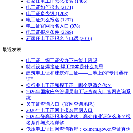
石家庄电工证怎么报名
(1486)
电工证如何报名
(2171)
电工证多少钱
(1208)
电工证怎么报名
(1297)
电工证官网报名入口
(878)
电工证报名条件
(2299)
石家庄电工证报名点电话
(2016)
最近发表
电工证、焊工证没办下来能上班吗
特种设备焊接证 焊工绿本是什么意思
建筑电工证和建筑焊工证——工地上的“专用通行
证”
换行业电工证和焊工证，哪个更适合你？
2026年国家应急管理局电工证查询入口官网查询系
统
叉车证查询入口（官网查询系统）
2026年电工证网上报名官网入口
2026年登高证报考全攻略：高处作业证怎么考？报
名条件与流程详解
低压电工证国网查询教程：cx.mem.gov.cn查证真伪