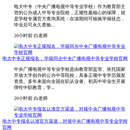
电大中专（中央广播电视中等专业学校）作为教育部主
管的公办成人中等专业院校，正规性最核心的保障，就
是学校专属官方查询系统：在读期间可核验学籍状态，
毕业后可永久查验...
20小时前
白老师
电大中专正规报名，学籍同步中央广播电视中等专业学校官网
中央广播电视中等专业学校是由教育部监管、依托国家
开放大学创办的公办中等院校，具备正规中专学历颁发
资质。多年来面向全国在职从业者、初高中毕业生开展
弹性中职教育，学...
20小时前
白老师
电大中专报名认准官方渠道，对接中央广播电视中等专业学校
官网