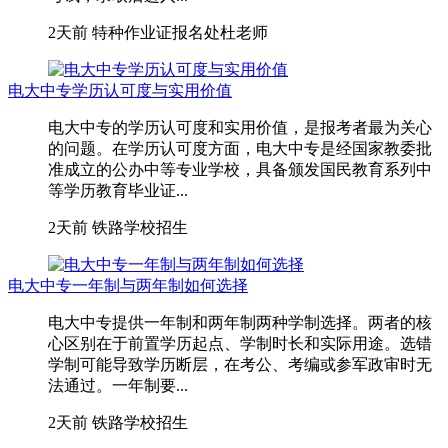
2天前
特种作业证报名处杜老师
电大中专学历认可度与实用价值
电大中专的学历认可度和实用价值，是报考者最为关心
的问题。在学历认可度方面，电大中专是经国家教委批
准成立的公办中等专业学校，具备颁发国民教育系列中
等学历教育毕业证...
2天前
铁路学校招生
电大中专一年制与两年制如何选择
电大中专提供一年制和两年制两种学制选择。两者的核
心区别在于前置学历起点、学制时长和实际用途。选错
学制可能导致学历断层，在考公、考编或参军政审时无
法通过。一年制要...
2天前
铁路学校招生