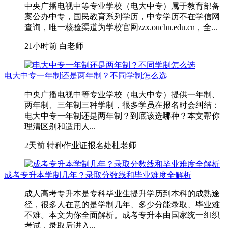
中央广播电视中等专业学校（电大中专）属于教育部备
案公办中专，国民教育系列学历，中专学历不在学信网
查询，唯一核验渠道为学校官网zzx.ouchn.edu.cn，全...
21小时前
白老师
电大中专一年制还是两年制？不同学制怎么选
中央广播电视中等专业学校（电大中专）提供一年制、
两年制、三年制三种学制，很多学员在报名时会纠结：
电大中专一年制还是两年制？到底该选哪种？本文帮你
理清区别和适用人...
2天前
特种作业证报名处杜老师
成考专升本学制几年？录取分数线和毕业难度全解析
成人高考专升本是专科毕业生提升学历到本科的成熟途
径，很多人在意的是学制几年、多少分能录取、毕业难
不难。本文为你全面解析。成考专升本由国家统一组织
考试，录取后进入...