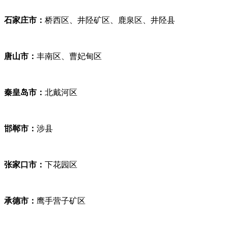
石家庄市：
桥西区、井陉矿区、鹿泉区、井陉县
唐山市：
丰南区、曹妃甸区
秦皇岛市：
北戴河区
邯郸市：
涉县
张家口市：
下花园区
承德市：
鹰手营子矿区