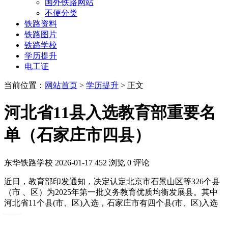
国外铁路网站
不便分类
铁路资料
铁路图片
铁路学校
学历提升
电工证
当前位置：
网站首页
>
学历提升
> 正文
河北省11县入选教育部重要名
单（石家庄市四县）
东华铁路学校
2026-01-17
452 浏览
0 评论
近日，教育部印发通知，决定认定北京市石景山区等326个县
（市 、区）为2025年第一批义务教育优质均衡发展县。其中
河北省11个县(市、区)入选，石家庄市有四个县(市、区)入选
——