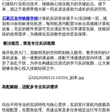
们接轨行业前沿技术、锤炼核心就业能力的关键起点。接下
来，就让于老师带领大家一同走进这座助力成长的实训空间。
石家庄东华铁路学校
计算机实训室坐落于A2实训楼一层，规
划有10余间标准化机房，每间机房均配置50余台高规格计算机
设备，充足的硬件资源可充分满足学生日常课堂实操、技能训
练的使用需求，为规模化实训教学提供坚实保障。
整洁规范，营造专注实训氛围
推开机房大门，宽敞明亮的空间即刻映入眼帘。整齐排列的计
算机设备、统一规整的课桌椅，搭配干净通透的室内环境，摒
弃了杂乱干扰，为学生构建起沉浸式的学习实训氛围，让大家
能够全身心投入技能钻研之中。
高配赋能，适配多专业实训需求
结合不同专业的实训特性与核心需求，实训室计算机均搭载高
性能配置，在图形处理、高速运算及多任务稳定运行等方面表