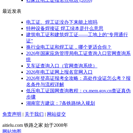
石家庄电工证报名点电话
(2016)
最近发表
电工证、焊工证没办下来能上班吗
特种设备焊接证 焊工绿本是什么意思
建筑电工证和建筑焊工证——工地上的“专用通行
证”
换行业电工证和焊工证，哪个更适合你？
2026年国家应急管理局电工证查询入口官网查询系
统
叉车证查询入口（官网查询系统）
2026年电工证网上报名官网入口
2026年登高证报考全攻略：高处作业证怎么考？报
名条件与流程详解
低压电工证国网查询教程：cx.mem.gov.cn查证真伪
步骤
湖南官方建议：7条铁路纳入规划
免责声明
|
关于我们
|
网站提交
aitielu.com 铁路之家 始于2008年
网站地图