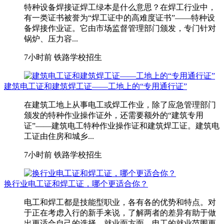
特种设备焊接证焊工绿本是什么意思？在焊工行业中，
有一类证书被誉为“焊工证中的高难度证书”——特种设
备焊接作业证。它由市场监督管理部门颁发，专门针对
锅炉、压力容...
7小时前
铁路学校招生
建筑电工证和建筑焊工证——工地上的“专用通行证”
在建筑工地上从事电工或焊工作业，除了应急管理部门
颁发的特种作业操作证外，还需要额外的“建筑专用
证”——建筑电工特种作业操作证和建筑焊工证。建筑电
工证由住房和城乡...
7小时前
铁路学校招生
换行业电工证和焊工证，哪个更适合你？
电工和焊工都是技能型职业，各有各的优势和特点。对
于正在考虑入行的新手来说，了解两者的差异有助于做
出更适合自己的选择。就业面方面，电工的就业范围更