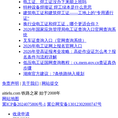
电工证、焊工证没办下来能上班吗
特种设备焊接证 焊工绿本是什么意思
建筑电工证和建筑焊工证——工地上的“专用通行
证”
换行业电工证和焊工证，哪个更适合你？
2026年国家应急管理局电工证查询入口官网查询系
统
叉车证查询入口（官网查询系统）
2026年电工证网上报名官网入口
2026年登高证报考全攻略：高处作业证怎么考？报
名条件与流程详解
低压电工证国网查询教程：cx.mem.gov.cn查证真伪
步骤
湖南官方建议：7条铁路纳入规划
免责声明
|
关于我们
|
网站提交
aitielu.com 铁路之家 始于2008年
网站地图
冀ICP备2024075806号-1
冀公网安备13012302000747号
收录申请