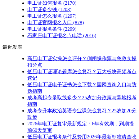
电工证如何报名
(2170)
电工证多少钱
(1208)
电工证怎么报名
(1297)
电工证官网报名入口
(878)
电工证报名条件
(2299)
石家庄电工证报名点电话
(2016)
最近发表
高压电工证实操怎么评分？倒闸操作票与急救实操
扣分点
低压电工证理论题库怎么复习？五大板块高频考点
速记
低压电工证电子证书怎么下载？国网查询入口与防
伪指南
成考高起专录取线多少？25岁加分政策与异地报考
指南
成考专升本政治英语专业课怎么复习？25岁加20分
政策
2026年电工证复审最新规定：6年有效期，到期提
前60天复审
低压电工证报考条件及费用2026年最新标准请查收