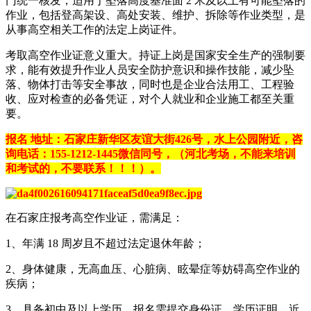
门统一核发，适用于坠落高度基准面 2 米及以上有可能坠落的
作业，包括登高架设、高处安装、维护、拆除等作业类型，是
从事高空相关工作的法定上岗证件。
考取高空作业证意义重大。持证上岗是国家安全生产的强制要
求，能有效提升作业人员安全防护意识和操作技能，减少坠
落、物体打击等安全事故，同时也是企业合法用工、工程验
收、应对检查的必备凭证，对个人就业和企业施工都至关重
要。
报名 地址：石家庄新华区友谊大街426号，水上公园附近，咨
询电话：155-1212-1445微信同号，（河北考场，不能来培训
和考试的，不要联系！！！）。
在石家庄报考高空作业证，需满足：
1、年满 18 周岁且不超过法定退休年龄；
2、身体健康，无高血压、心脏病、眩晕症等妨碍高空作业的
疾病；
3、具备初中及以上学历。报名需提交身份证、学历证明、近