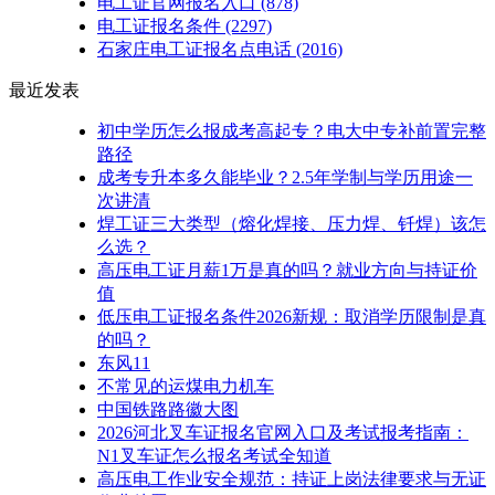
电工证官网报名入口
(878)
电工证报名条件
(2297)
石家庄电工证报名点电话
(2016)
最近发表
初中学历怎么报成考高起专？电大中专补前置完整
路径
成考专升本多久能毕业？2.5年学制与学历用途一
次讲清
焊工证三大类型（熔化焊接、压力焊、钎焊）该怎
么选？
高压电工证月薪1万是真的吗？就业方向与持证价
值
低压电工证报名条件2026新规：取消学历限制是真
的吗？
东风11
不常见的运煤电力机车
中国铁路路徽大图
2026河北叉车证报名官网入口及考试报考指南：
N1叉车证怎么报名考试全知道
高压电工作业安全规范：持证上岗法律要求与无证