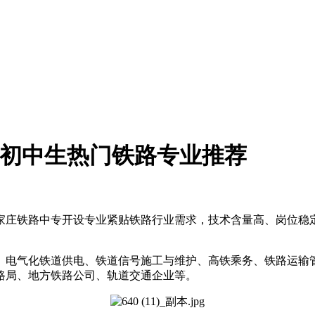
 初中生热门铁路专业推荐
家庄铁路中专开设专业紧贴铁路行业需求，技术含量高、岗位稳
、电气化铁道供电、铁道信号施工与维护、高铁乘务、铁路运输
路局、地方铁路公司、轨道交通企业等。