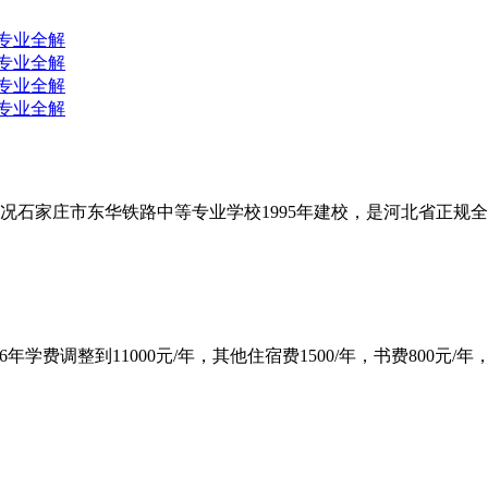
况石家庄市东华铁路中等专业学校1995年建校，是河北省正规全
费调整到11000元/年，其他住宿费1500/年，书费800元/年，杂