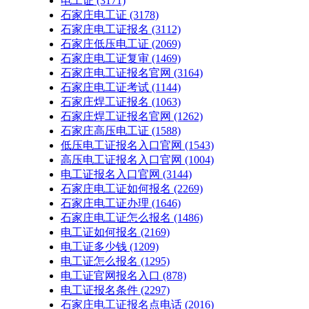
电工证
(3171)
石家庄电工证
(3178)
石家庄电工证报名
(3112)
石家庄低压电工证
(2069)
石家庄电工证复审
(1469)
石家庄电工证报名官网
(3164)
石家庄电工证考试
(1144)
石家庄焊工证报名
(1063)
石家庄焊工证报名官网
(1262)
石家庄高压电工证
(1588)
低压电工证报名入口官网
(1543)
高压电工证报名入口官网
(1004)
电工证报名入口官网
(3144)
石家庄电工证如何报名
(2269)
石家庄电工证办理
(1646)
石家庄电工证怎么报名
(1486)
电工证如何报名
(2169)
电工证多少钱
(1209)
电工证怎么报名
(1295)
电工证官网报名入口
(878)
电工证报名条件
(2297)
石家庄电工证报名点电话
(2016)