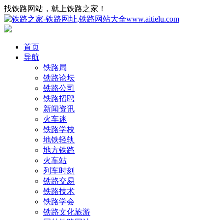
找铁路网站，就上铁路之家！
首页
导航
铁路局
铁路论坛
铁路公司
铁路招聘
新闻资讯
火车迷
铁路学校
地铁轻轨
地方铁路
火车站
列车时刻
铁路交易
铁路技术
铁路学会
铁路文化旅游