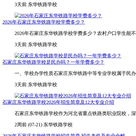
3天前
东华铁路学校
2026年石家庄东华铁路学校学费多少？
2026年石家庄东华铁路学校学费多少？农村户口学生能不
3天前
东华铁路学校
石家庄东华铁路学校是民办吗？一年学费多少？
一、学校办学性质石家庄东华铁路中等专业学校属于民办全
3天前
东华铁路学校
石家庄东华铁路学校2026年招生简章及12大专业介绍
石家庄东华铁路学校作为河北省重点铁路类职业院校，深耕
2周前 (07-21)
东华铁路学校
2026年石家庄东华铁路学校招生简章 招生条件及专业全解