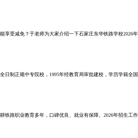
能享受减免？于老师为大家介绍一下石家庄东华铁路学校2026年
日制正规中专院校，1995年经教育局审批建校，学历学籍全国
铁路职业教育多年，口碑优良、就业有保障。2026年招生工作