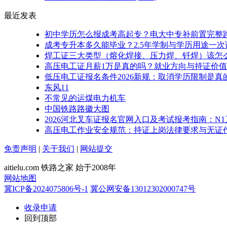
最近发表
初中学历怎么报成考高起专？电大中专补前置完整
成考专升本多久能毕业？2.5年学制与学历用途一次
焊工证三大类型（熔化焊接、压力焊、钎焊）该怎
高压电工证月薪1万是真的吗？就业方向与持证价值
低压电工证报名条件2026新规：取消学历限制是真
东风11
不常见的运煤电力机车
中国铁路路徽大图
2026河北叉车证报名官网入口及考试报考指南：N
高压电工作业安全规范：持证上岗法律要求与无证
免责声明
|
关于我们
|
网站提交
aitielu.com 铁路之家 始于2008年
网站地图
冀ICP备2024075806号-1
冀公网安备13012302000747号
收录申请
回到顶部