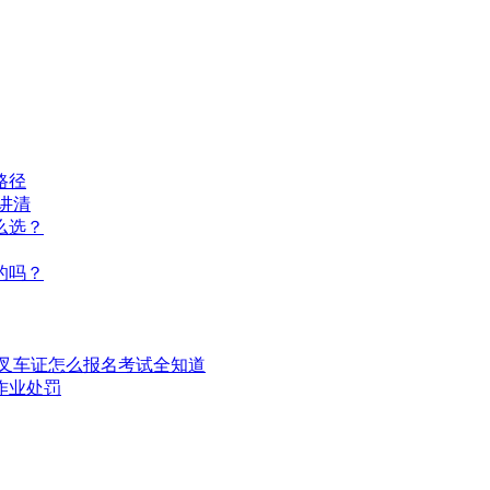
路径
讲清
么选？
的吗？
1叉车证怎么报名考试全知道
作业处罚