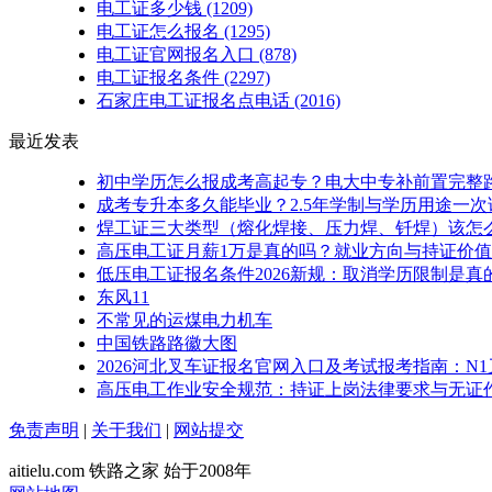
电工证多少钱
(1209)
电工证怎么报名
(1295)
电工证官网报名入口
(878)
电工证报名条件
(2297)
石家庄电工证报名点电话
(2016)
最近发表
初中学历怎么报成考高起专？电大中专补前置完整
成考专升本多久能毕业？2.5年学制与学历用途一次
焊工证三大类型（熔化焊接、压力焊、钎焊）该怎
高压电工证月薪1万是真的吗？就业方向与持证价值
低压电工证报名条件2026新规：取消学历限制是真
东风11
不常见的运煤电力机车
中国铁路路徽大图
2026河北叉车证报名官网入口及考试报考指南：N
高压电工作业安全规范：持证上岗法律要求与无证
免责声明
|
关于我们
|
网站提交
aitielu.com 铁路之家 始于2008年