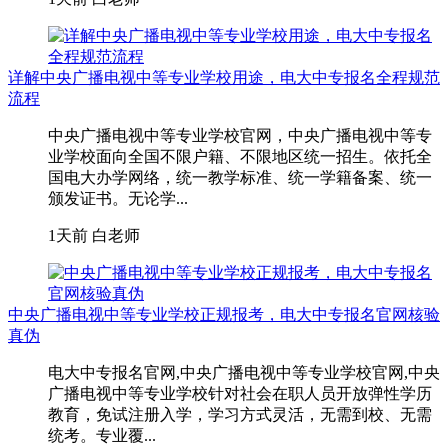
详解中央广播电视中等专业学校用途，电大中专报名全程规范
流程
中央广播电视中等专业学校官网，中央广播电视中等专
业学校面向全国不限户籍、不限地区统一招生。依托全
国电大办学网络，统一教学标准、统一学籍备案、统一
颁发证书。无论学...
1天前
白老师
中央广播电视中等专业学校正规报考，电大中专报名官网核验
真伪
电大中专报名官网,中央广播电视中等专业学校官网,中央
广播电视中等专业学校针对社会在职人员开放弹性学历
教育，免试注册入学，学习方式灵活，无需到校、无需
统考。专业覆...