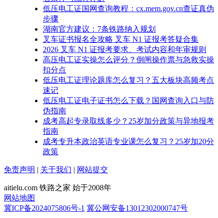
低压电工证国网查询教程：cx.mem.gov.cn查证真伪
步骤
湖南官方建议：7条铁路纳入规划
叉车证书报名全攻略 叉车 N1 证报考答疑合集
2026 叉车 N1 证报考要求、考试内容和年审规则
高压电工证实操怎么评分？倒闸操作票与急救实操
扣分点
低压电工证理论题库怎么复习？五大板块高频考点
速记
低压电工证电子证书怎么下载？国网查询入口与防
伪指南
成考高起专录取线多少？25岁加分政策与异地报考
指南
成考专升本政治英语专业课怎么复习？25岁加20分
政策
免责声明
|
关于我们
|
网站提交
aitielu.com 铁路之家 始于2008年
网站地图
冀ICP备2024075806号-1
冀公网安备13012302000747号