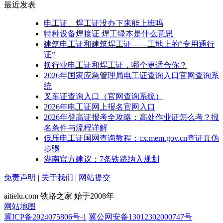
最近发表
电工证、焊工证没办下来能上班吗
特种设备焊接证 焊工绿本是什么意思
建筑电工证和建筑焊工证——工地上的“专用通行
证”
换行业电工证和焊工证，哪个更适合你？
2026年国家应急管理局电工证查询入口官网查询系
统
叉车证查询入口（官网查询系统）
2026年电工证网上报名官网入口
2026年登高证报考全攻略：高处作业证怎么考？报
名条件与流程详解
低压电工证国网查询教程：cx.mem.gov.cn查证真伪
步骤
湖南官方建议：7条铁路纳入规划
免责声明
|
关于我们
|
网站提交
aitielu.com 铁路之家 始于2008年
网站地图
冀ICP备2024075806号-1
冀公网安备13012302000747号