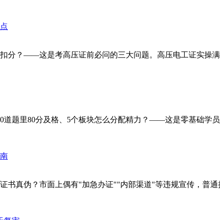
？——这是考高压证前必问的三大问题。高压电工证实操满分100分
题里80分及格、5个板块怎么分配精力？——这是零基础学员最关心
书真伪？市面上偶有"加急办证""内部渠道"等违规宣传，普通持