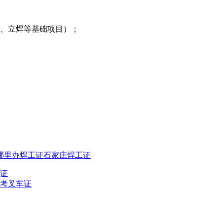
平焊、立焊等基础项目）；
哪里办焊工证
石家庄焊工证
证
考叉车证