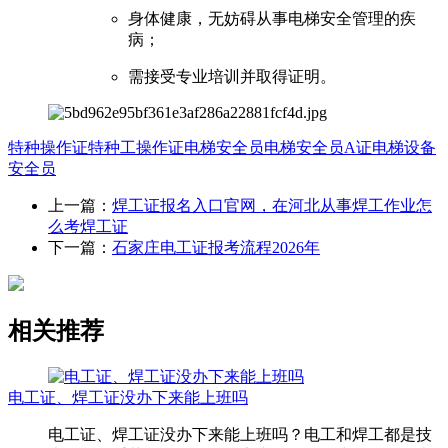
身体健康，无妨碍从事电梯安全管理的疾
病；
需接受专业培训并取得证明‌‌。
特种操作证
特种工操作证
电梯安全员
电梯安全员A证
电梯设备
安全员
上一篇：
焊工证报名入口官网，在河北从事焊工作业怎
么考焊工证
下一篇：
石家庄电工证报考流程2026年
相关推荐
电工证、焊工证没办下来能上班吗
电工证、焊工证没办下来能上班吗？电工和焊工都是技