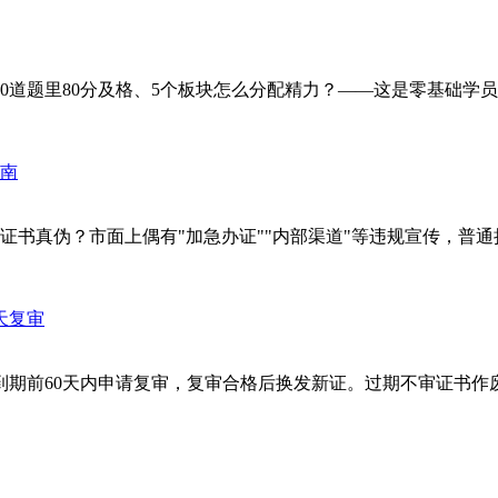
题里80分及格、5个板块怎么分配精力？——这是零基础学员最关心
书真伪？市面上偶有"加急办证""内部渠道"等违规宣传，普通持
期前60天内申请复审，复审合格后换发新证。过期不审证书作废，