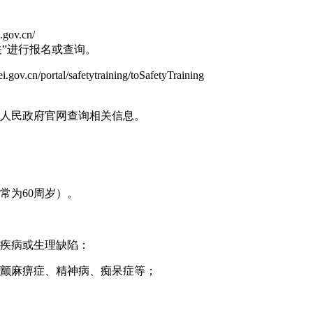
v.cn/
相关”进行报名或查询。
rtal/safetytraining/toSafetyTraining
市人民政府官网查询相关信息。‌
常为60周岁）。
下疾病或生理缺陷：
颤麻痹症、精神病、痴呆症等；