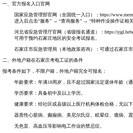
一、官方报名入口官网‌
‌国家应急管理部官网‌（全国统一入口）：https://www.mem.go
进入后点击“服务” → “查询服务” → “特种作业操作证
‌河北省应急管理厅官网‌（省级报名通道）：https://yjgl.hebei.gov.cn/po
可用于预约石家庄地区的安全考试报名。
‌石家庄市应急管理局‌（本地政策咨询）：可通过石家庄
二、外地户籍在石家庄考电工证的条件‌
报考条件如下，‌不限户籍‌，外地户籍完全可报名：
‌年龄要求‌：年满18周岁，且不超过国家法定退休年龄（通
‌学历要求‌：具备‌初中及以上学历‌。
‌健康要求‌：经社区或县级以上医疗机构体检合格，无以
器质性心脏病、癫痫病、美尼尔氏症、眩晕症、癔病、震
无色盲、高血压等影响电工作业的禁忌症。