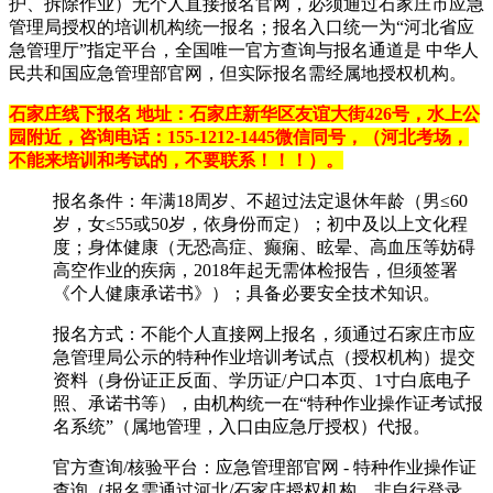
护、拆除作业）无个人直接报名官网，必须通过石家庄市应急
管理局授权的培训机构统一报名；报名入口统一为“河北省应
急管理厅”指定平台，全国唯一官方查询与报名通道是 中华人
民共和国应急管理部官网，但实际报名需经属地授权机构。
石家庄线下报名 地址：石家庄新华区友谊大街426号，水上公
园附近，咨询电话：155-1212-1445微信同号，（河北考场，
不能来培训和考试的，不要联系！！！）。
‌报名条件‌：年满18周岁、不超过法定退休年龄（男≤60
岁，女≤55或50岁，依身份而定）；初中及以上文化程
度；身体健康（无恐高症、癫痫、眩晕、高血压等妨碍
高空作业的疾病，2018年起无需体检报告，但须签署
《个人健康承诺书》）；具备必要安全技术知识。
‌报名方式‌：‌不能个人直接网上报名‌，须通过石家庄市应
急管理局公示的特种作业培训考试点（授权机构）提交
资料（身份证正反面、学历证/户口本页、1寸白底电子
照、承诺书等），由机构统一在“特种作业操作证考试报
名系统”（属地管理，入口由应急厅授权）代报。
‌官方查询/核验平台‌：应急管理部官网 - 特种作业操作证
查询（报名需通过河北/石家庄授权机构，非自行登录