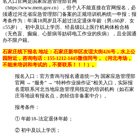
名入口官网是国家应急管理部官网
（https://www.mem.gov.cn），但个人不能直接在官网报名，必
须通过河北省应急管理部门备案的正规培训机构统一申报；报
考条件为：年满18周岁且不超过法定退休年龄（男≤60岁、女
≤55岁）、初中及以上学历、经县级以上医疗机构体检合格
（无色盲、癫痫、心脏病等妨碍电工作业的疾病），且全国通
办不限户籍。‌‌
石家庄线下报名 地址：石家庄新华区友谊大街426号，水上公
园附近，咨询电话：155-1212-1445微信同号，（河北考场，
不能来培训和考试的，不要联系！！！）。
‌报名入口‌：官方查询与报名通道统一为 ‌国家应急管理部
官网‌ → “服务” → “特种作业操作证”相关入口，实际报
名需联系‌河北当地应急管理局指定的培训机构‌（如石家
庄等地设有报名点，勿轻信非备案中介）。
‌报考条件‌：
① 年龄18–法定退休年龄；
② 初中及以上学历；