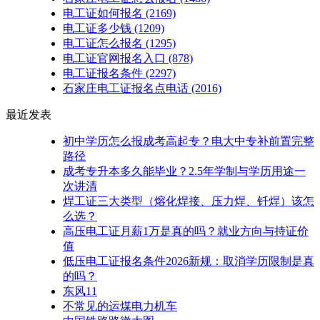
电工证如何报名
(2169)
电工证多少钱
(1209)
电工证怎么报名
(1295)
电工证官网报名入口
(878)
电工证报名条件
(2297)
石家庄电工证报名点电话
(2016)
最近发表
初中学历怎么报成考高起专？电大中专补前置完整
路径
成考专升本多久能毕业？2.5年学制与学历用途一
次讲清
焊工证三大类型（熔化焊接、压力焊、钎焊）该怎
么选？
高压电工证月薪1万是真的吗？就业方向与持证价
值
低压电工证报名条件2026新规：取消学历限制是真
的吗？
东风11
不常见的运煤电力机车