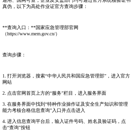
通用、国网可查，企业及安监部门均可通过官方系统核验证书
真伪，以下为高处作业证官方查询步骤：
**查询入口：**国家应急管理部官网
（https://www.mem.gov.cn/）
查询步骤：
1. 打开浏览器，搜索“中华人民共和国应急管理部”，进入官方
网站
2. 点击官网首页上方的“服务”栏目，进入服务界面
3. 在服务界面中找到“特种作业操作证及安全生产知识和管理
能力考核合格信息查询”入口并点击进入
4. 进入信息查询平台后，输入证件号码、姓名及验证码，点
击“查询”按钮