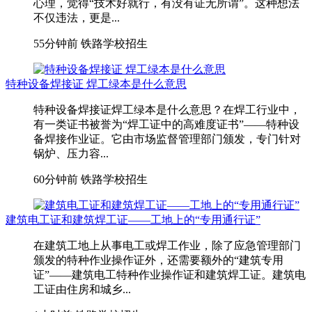
心理，觉得“技术好就行，有没有证无所谓”。这种想法
不仅违法，更是...
55分钟前
铁路学校招生
特种设备焊接证 焊工绿本是什么意思
特种设备焊接证焊工绿本是什么意思？在焊工行业中，
有一类证书被誉为“焊工证中的高难度证书”——特种设
备焊接作业证。它由市场监督管理部门颁发，专门针对
锅炉、压力容...
60分钟前
铁路学校招生
建筑电工证和建筑焊工证——工地上的“专用通行证”
在建筑工地上从事电工或焊工作业，除了应急管理部门
颁发的特种作业操作证外，还需要额外的“建筑专用
证”——建筑电工特种作业操作证和建筑焊工证。建筑电
工证由住房和城乡...