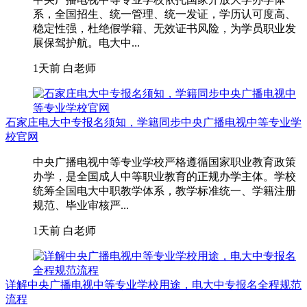
系，全国招生、统一管理、统一发证，学历认可度高、
稳定性强，杜绝假学籍、无效证书风险，为学员职业发
展保驾护航。电大中...
1天前
白老师
石家庄电大中专报名须知，学籍同步中央广播电视中等专业学
校官网
中央广播电视中等专业学校严格遵循国家职业教育政策
办学，是全国成人中等职业教育的正规办学主体。学校
统筹全国电大中职教学体系，教学标准统一、学籍注册
规范、毕业审核严...
1天前
白老师
详解中央广播电视中等专业学校用途，电大中专报名全程规范
流程