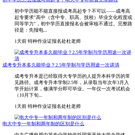
初中学历能不能直接报成考高起专？不可以——成考高
起专要求"高中（含中专、职高、技校）毕业文化程度或
同等学力"，初中学历直接报名会被审核不通过。完整路
径是：先报电...
1天前
特种作业证报名处杜老师
成考专升本多久能毕业？2.5年学制与学历用途一次讲清
成考专升本是已经取得大专学历的人提升本科学历的常
见路径。成考专升本学制2.5年，从录取当年次年3月入
学开始计算，修满学分即可毕业。一年仅一次考试机会
（10月下旬...
1天前
特种作业证报名处杜老师
电大中专一年制和两年制的区别是什么
中央广播电视中等专业学校依托国家开放大学办学体