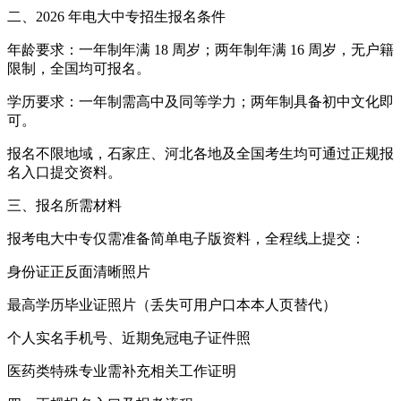
二、2026 年电大中专招生报名条件
年龄要求：一年制年满 18 周岁；两年制年满 16 周岁，无户籍
限制，全国均可报名。
学历要求：一年制需高中及同等学力；两年制具备初中文化即
可。
报名不限地域，石家庄、河北各地及全国考生均可通过正规报
名入口提交资料。
三、报名所需材料
报考电大中专仅需准备简单电子版资料，全程线上提交：
身份证正反面清晰照片
最高学历毕业证照片（丢失可用户口本本人页替代）
个人实名手机号、近期免冠电子证件照
医药类特殊专业需补充相关工作证明