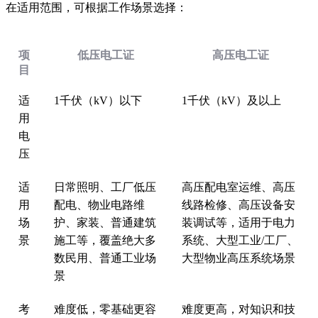
在适用范围，可根据工作场景选择：
项
低压电工证
高压电工证
目
适
1千伏（kV）以下
1千伏（kV）及以上
用
电
压
适
日常照明、工厂低压
高压配电室运维、高压
用
配电、物业电路维
线路检修、高压设备安
场
护、家装、普通建筑
装调试等，适用于电力
景
施工等，覆盖绝大多
系统、大型工业/工厂、
数民用、普通工业场
大型物业高压系统场景
景
考
难度低，零基础更容
难度更高，对知识和技