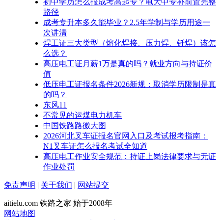
初中学历怎么报成考高起专？电大中专补前置完整
路径
成考专升本多久能毕业？2.5年学制与学历用途一
次讲清
焊工证三大类型（熔化焊接、压力焊、钎焊）该怎
么选？
高压电工证月薪1万是真的吗？就业方向与持证价
值
低压电工证报名条件2026新规：取消学历限制是真
的吗？
东风11
不常见的运煤电力机车
中国铁路路徽大图
2026河北叉车证报名官网入口及考试报考指南：
N1叉车证怎么报名考试全知道
高压电工作业安全规范：持证上岗法律要求与无证
作业处罚
免责声明
|
关于我们
|
网站提交
aitielu.com 铁路之家 始于2008年
网站地图