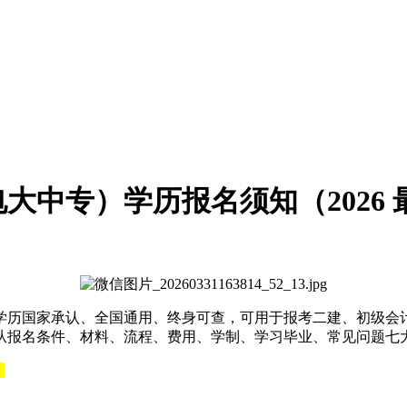
中专）学历报名须知（2026 
学历国家承认、全国通用、终身可查，可用于报考二建、初级会
报名条件、材料、流程、费用、学制、学习毕业、常见问题七大维度
）