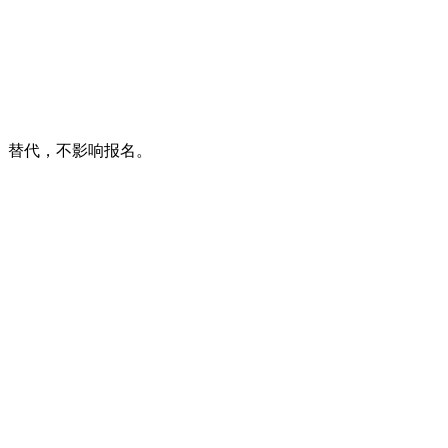
 替代，不影响报名。