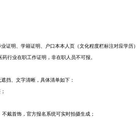
校毕业证明、学籍证明、户口本本人页（文化程度栏标注对应学历）
医药行业在职工作证明，非在职人员不可报。
、无遮挡、文字清晰，具体清单如下：
迹；
服、不戴首饰，官方报名系统可实时拍摄生成；
。