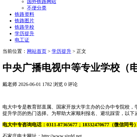
国外铁路网站
不便分类
铁路资料
铁路图片
铁路学校
学历提升
电工证
当前位置：
网站首页
>
学历提升
> 正文
中央广播电视中等专业学校（电大
戴老师
2026-06-01
1782 浏览
0 评论
电大中专是教育部直属、国家开放大学主办的公办中专院校，
提升学历的热门选择。为帮助大家顺利报名、避坑踩雷，以下从
电大中专咨询电话：0311-87365677；18332470677（微信同号
石家庄电大网址：http://www.sjzdd.net