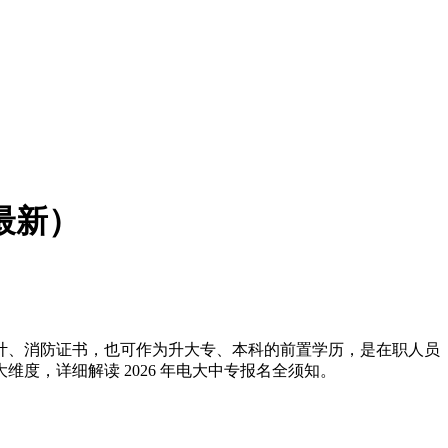
最新）
计、消防证书，也可作为升大专、本科的前置学历，是在职人员
，详细解读 2026 年电大中专报名全须知。