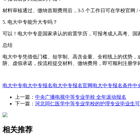
材料审核通过、缴纳首期费用后，3-5 个工作日可在学校官网 
5. 电大中专能升大专吗？
可以！电大中专是国家承认的前置学历，可报考成人高考、国家
总结
电大中专凭借低门槛、短学制、高含金量、全程线上的优势，成为
阱、虚假承诺，按流程提交材料、缴纳费用，即可顺利注册学
电大中专
电大中专报名
电大中专报名官网
电大中专报名条件
中
上一篇：
中央广播电视中等专业学校 全年滚动报名
下一篇：
河北同仁医学中等专业学校的护理专业毕业生可
相关推荐