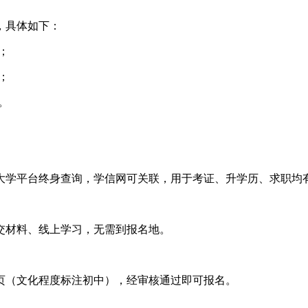
，具体如下：
月；
月；
月。
大学平台终身查询，学信网可关联，用于考证、升学历、求职均
交材料、线上学习，无需到报名地。
页（文化程度标注初中），经审核通过即可报名。