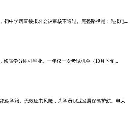
初中学历直接报名会被审核不通过。完整路径是：先报电...
修满学分即可毕业。一年仅一次考试机会（10月下旬...
绝假学籍、无效证书风险，为学员职业发展保驾护航。电大