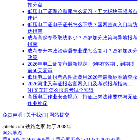
扣分点
低压电工证理论题库怎么复习？五大板块高频考点
速记
低压电工证电子证书怎么下载？国网查询入口与防
伪指南
成考高起专录取线多少？25岁加分政策与异地报考
指南
成考专升本政治英语专业课怎么复习？25岁加20分
政策
2026年电工证复审最新规定：6年有效期，到期提
前60天复审
低压电工证报考条件及费用2026年最新标准请查收
2026河北叉车证报名官网入口及考试报考指南：
N1叉车证怎么报名考试全知道
高压电工作业安全规范：持证上岗法律要求与无证
作业处罚
免责声明
|
关于我们
|
网站提交
aitielu.com 铁路之家 始于2008年
网站地图
冀ICP备2024075806号-1
冀公网安备13012302000747号