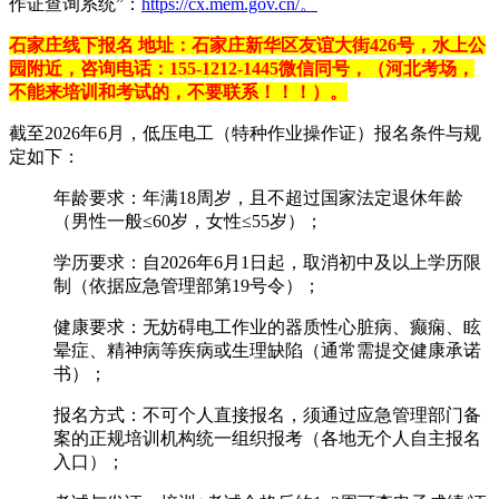
作证查询系统”：
https://cx.mem.gov.cn/。‌‌
石家庄线下报名 地址：石家庄新华区友谊大街426号，水上公
园附近，咨询电话：155-1212-1445微信同号，（河北考场，
不能来培训和考试的，不要联系！！！）。
截至2026年6月，‌低压电工（特种作业操作证）报名条件与规
定如下‌：‌‌
‌年龄要求‌：年满18周岁，且不超过国家法定退休年龄
（男性一般≤60岁，女性≤55岁）；
‌学历要求‌：‌自2026年6月1日起，取消初中及以上学历限
制‌（依据应急管理部第19号令）；
‌健康要求‌：无妨碍电工作业的器质性心脏病、癫痫、眩
晕症、精神病等疾病或生理缺陷（通常需提交健康承诺
书）；
‌报名方式‌：‌不可个人直接报名‌，须通过应急管理部门备
案的正规培训机构统一组织报考（各地无个人自主报名
入口）；