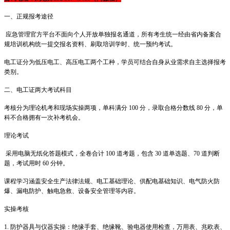
一、正规报考途径
应急管理官方平台不面向个人开放单独报名通道，所有考生统一经由省内备案合
规培训机构统一提交报名资料、刷取培训学时、统一预约考试。
电工证分为低压电工、高压电工两个工种，学员可结合自身从业需求自主选择报考
类别。
二、电工证两大考试科目
考核分为理论机考和现场实操两项，单科满分 100 分，录取合格分数线 80 分，单
科不合格拥有一次补考机会。
理论考试
采用电脑无纸化答题模式，全卷合计 100 道考题，包含 30 道单选题、70 道判断
题，考试用时 60 分钟。
课程学习涵盖安全生产法律法规、电工基础理论、供配电基础知识、电气防火防
爆、漏电防护、触电急救、设备安全管理等内容。
实操考核
1. 防护器具与仪器实操：绝缘手套、绝缘靴、验电器使用检查，万用表、兆欧表、