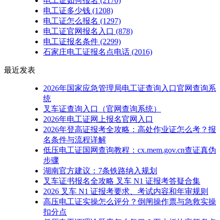
电工证如何报名
(2170)
电工证多少钱
(1208)
电工证怎么报名
(1297)
电工证官网报名入口
(878)
电工证报名条件
(2299)
石家庄电工证报名点电话
(2016)
最近发表
2026年国家应急管理局电工证查询入口官网查询系
统
叉车证查询入口（官网查询系统）
2026年电工证网上报名官网入口
2026年登高证报考全攻略：高处作业证怎么考？报
名条件与流程详解
低压电工证国网查询教程：cx.mem.gov.cn查证真伪
步骤
湖南官方建议：7条铁路纳入规划
叉车证书报名全攻略 叉车 N1 证报考答疑合集
2026 叉车 N1 证报考要求、考试内容和年审规则
高压电工证实操怎么评分？倒闸操作票与急救实操
扣分点