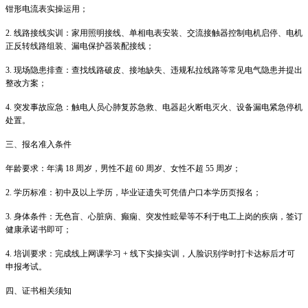
钳形电流表实操运用；
2. 线路接线实训：家用照明接线、单相电表安装、交流接触器控制电机启停、电机
正反转线路组装、漏电保护器装配接线；
3. 现场隐患排查：查找线路破皮、接地缺失、违规私拉线路等常见电气隐患并提出
整改方案；
4. 突发事故应急：触电人员心肺复苏急救、电器起火断电灭火、设备漏电紧急停机
处置。
三、报名准入条件
年龄要求：年满 18 周岁，男性不超 60 周岁、女性不超 55 周岁；
2. 学历标准：初中及以上学历，毕业证遗失可凭借户口本学历页报名；
3. 身体条件：无色盲、心脏病、癫痫、突发性眩晕等不利于电工上岗的疾病，签订
健康承诺书即可；
4. 培训要求：完成线上网课学习 + 线下实操实训，人脸识别学时打卡达标后才可
申报考试。
四、证书相关须知