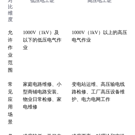
对
低压电工证
高压电工证
比
维
度
‌允
1000V（1kV）及
1000V（1kV）以上的高压
许
以下的低压电气作
电气作业
作
业
业
范
围‌
‌常
家庭电路维修、小
变电站运维、高压输电线
见
型商铺电路安装、
路检修、工厂高压设备维
应
物业日常检修、家
护、电力电网工作
用
电维修
场
景‌