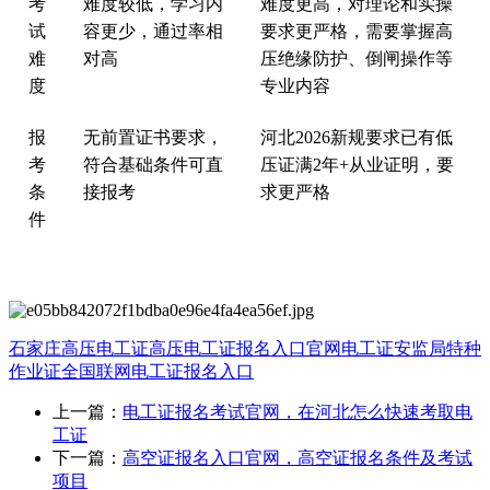
‌考
难度较低，学习内
难度更高，对理论和实操
试
容更少，通过率相
要求更严格，需要掌握高
难
对高
压绝缘防护、倒闸操作等
度‌
专业内容
‌报
无前置证书要求，
河北2026新规要求已有低
考
符合基础条件可直
压证满2年+从业证明，要
条
接报考
求更严格
件‌
石家庄高压电工证
高压电工证报名入口官网
电工证
安监局特种
作业证全国联网
电工证报名入口
上一篇：
电工证报名考试官网，在河北怎么快速考取电
工证
下一篇：
高空证报名入口官网，高空证报名条件及考试
项目