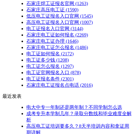
石家庄焊工证报名官网
(1263)
石家庄高压电工证
(1590)
低压电工证报名入口官网
(1545)
高压电工证报名入口官网
(1007)
电工证报名入口官网
(3144)
石家庄电工证如何报名
(2269)
石家庄电工证办理
(1646)
石家庄电工证怎么报名
(1486)
电工证如何报名
(2172)
电工证多少钱
(1208)
电工证怎么报名
(1297)
电工证官网报名入口
(878)
电工证报名条件
(2301)
石家庄电工证报名点电话
(2016)
最近发表
电大中专一年制还是两年制？不同学制怎么选
成考专升本学制几年？录取分数线和毕业难度全解
析
高压电工证培训要多久？8天半培训内容和拿证周
期详解