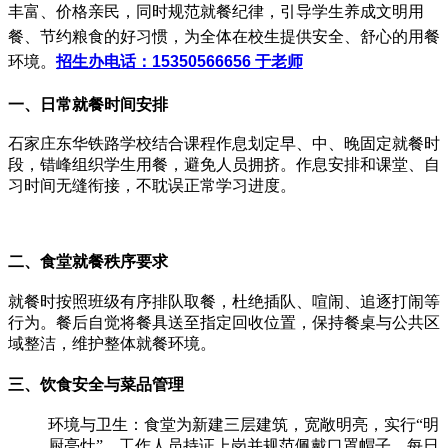
丰富、价格亲民，同时规范就餐纪律，引导学生养成文明用
餐、节约粮食的好习惯，为全体在校生提供安全、舒心的用餐
环境。
招生办电话：15350566656 于老师
一、日常就餐时间安排
石家庄东华铁路学校结合课程作息划定早、中、晚固定就餐时
段，错峰组织学生用餐，避免人员拥挤。作息安排和课堂、自
习时间无缝衔接，不耽误正常学习进度。
二、食堂就餐秩序要求
就餐时按照班级有序排队取餐，杜绝插队、喧闹、追逐打闹等
行为。餐后自觉将餐具送至指定回收位置，保持餐桌与公共区
域整洁，维护整体就餐环境。
三、饮食安全与菜品管理
环境与卫生‌：食堂为新建三层建筑，宽敞明亮，实行“明
厨亮灶”，工作人员持证上岗并规范佩戴口罩帽子，每日